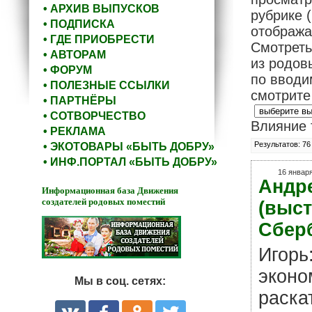
• АРХИВ ВЫПУСКОВ
рубрике 
• ПОДПИСКА
отобража
• ГДЕ ПРИОБРЕСТИ
Смотреть
• АВТОРАМ
из родов
• ФОРУМ
по вводи
• ПОЛЕЗНЫЕ ССЫЛКИ
смотрит
• ПАРТНЁРЫ
• СОТВОРЧЕСТВО
Влияние 
• РЕКЛАМА
Результатов: 76
• ЭКОТОВАРЫ «БЫТЬ ДОБРУ»
• ИНФ.ПОРТАЛ «БЫТЬ ДОБРУ»
16 января
Андр
Информационная база Движения
создателей родовых поместий
(выст
Сбер
Игорь
эконо
Мы в соц. сетях:
раска