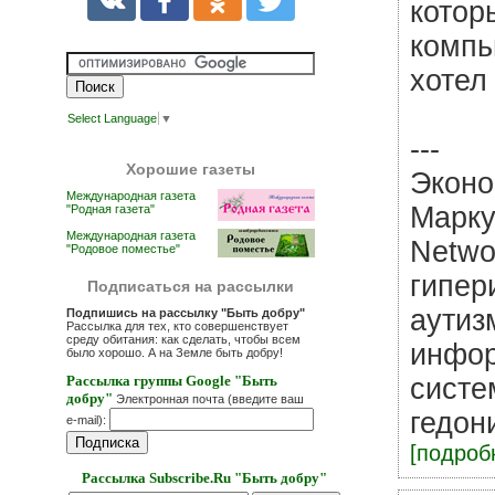
котор
компь
хотел
Select Language
▼
---
Хорошие газеты
Эконо
Международная газета
Марку
"Родная газета"
Международная газета
Netwo
"Родовое поместье"
гипер
Подписаться на рассылки
аутиз
Подпишись на рассылку "Быть добру"
Рассылка для тех, кто совершенствует
среду обитания: как сделать, чтобы всем
инфор
было хорошо. А на Земле быть добру!
Рассылка группы Google "Быть
систе
добру"
Электронная почта (введите ваш
гедон
e-mail):
[подробн
Рассылка Subscribe.Ru "Быть добру"