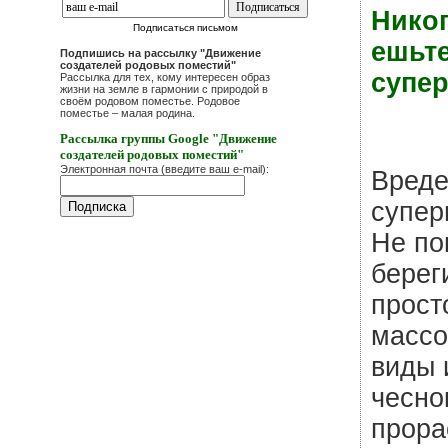
Никог
Подписаться письмом
ешьте
Подпишись на рассылку "Движение
создателей родовых поместий"
супер
Рассылка для тех, кому интересен образ
жизни на земле в гармонии с природой в
своём родовом поместье. Родовое
поместье – малая родина.
Рассылка группы Google "Движение
создателей родовых поместий"
Электронная почта (введите ваш e-mail):
Вреде
супер
Не по
берег
прост
массо
виды 
чесно
прора