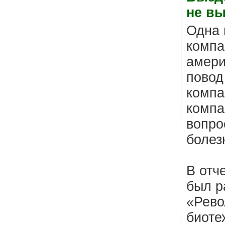
не в
Одна 
компа
амери
повод
компа
компа
вопро
болез
В отч
был р
«Рево
биоте