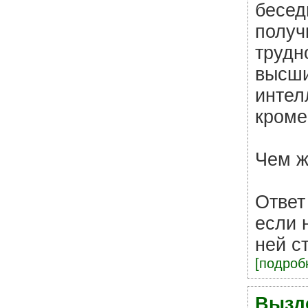
бесед
получ
трудн
высши
интел
кроме
Чем ж
Ответ
если 
ней с
[подробн
Вызд