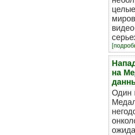
целые
миров
видео
серье
[подробн
Напа
на Ме
данн
Один 
Медал
негод
онкол
ожида