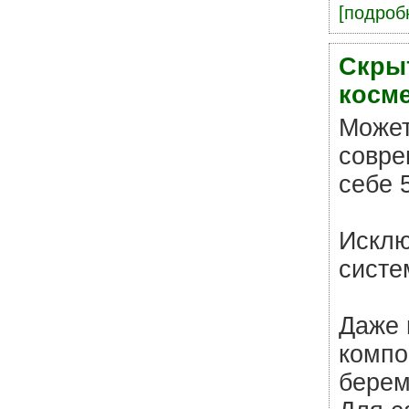
[подробн
Скры
косм
Может
совре
себе 
Исклю
систе
Даже 
компо
берем