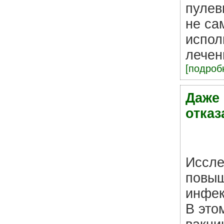
пулев
не са
испол
лечени
[подробн
Даже
отказ
Иссле
повыш
инфе
В это