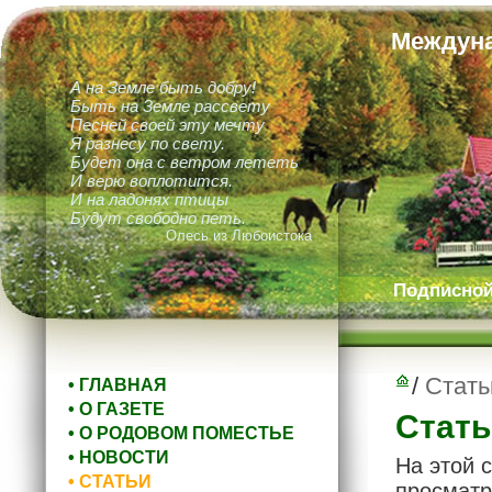
Междуна
А на Земле быть добру!
Быть на Земле рассвету
Песней своей эту мечту
Я разнесу по свету.
Будет она с ветром лететь
И верю воплотится.
И на ладонях птицы
Будут свободно петь.
Олесь из Любоистока
Подписной 
/
Стать
• ГЛАВНАЯ
• О ГАЗЕТЕ
Стать
• О РОДОВОМ ПОМЕСТЬЕ
• НОВОСТИ
На этой 
• СТАТЬИ
просматр