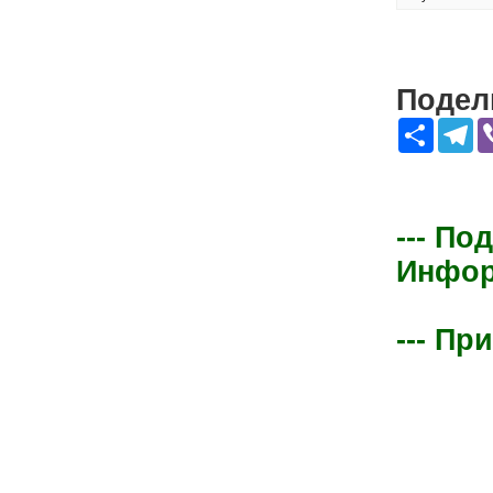
Подели
Share
Te
--- По
Информ
--- Пр