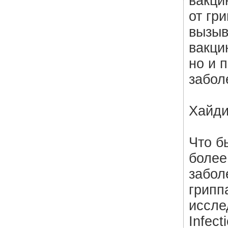
вакци
от гр
вызыв
вакци
но и 
забол
Хайди
Что б
более
забол
грипп
иссле
Infect