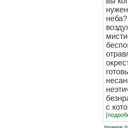
вы ко
нужен
неба?
возду
мисти
беспо
отрав
окрес
готов
несан
неэти
безнр
с кот
[подробн
Результатов: 76