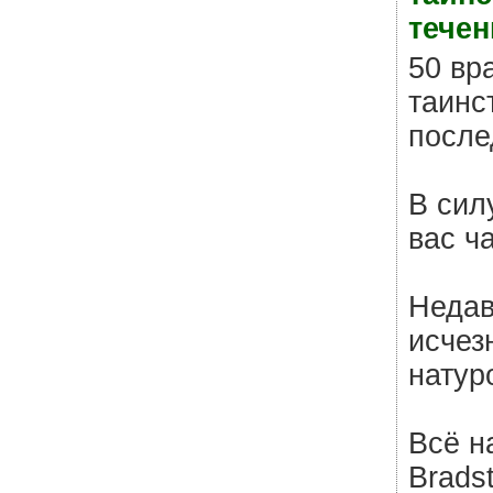
течен
50 вр
таинс
после
В сил
вас ч
Недав
исчез
натур
Всё н
Brads