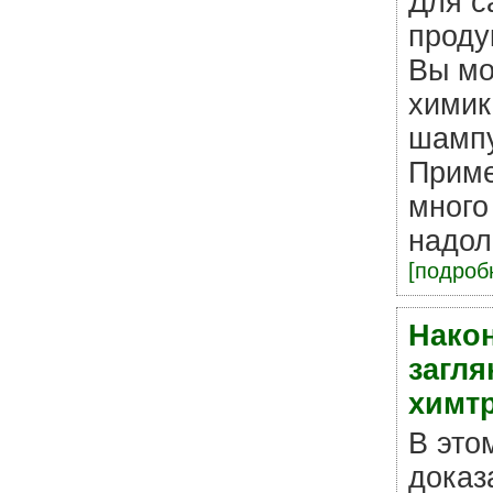
Для с
проду
Вы мо
химик
шампу
Приме
много
надол
[подробн
Након
загля
химт
В это
доказ