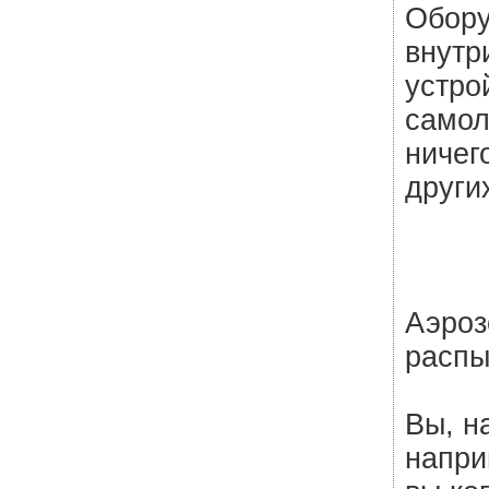
Обору
внутр
устро
самол
ничег
других
Аэроз
распы
Вы, н
напри