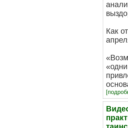
анали
выздо
Как о
апрел
«Возм
«одни
привл
основ
[подробн
Видео
прак
таинс