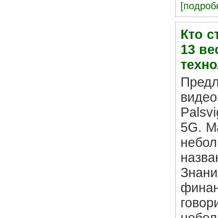
[подробн
Кто с
13 ве
техно
Предл
видео
Palsv
5G. М
небол
назва
Знани
финан
говор
небол