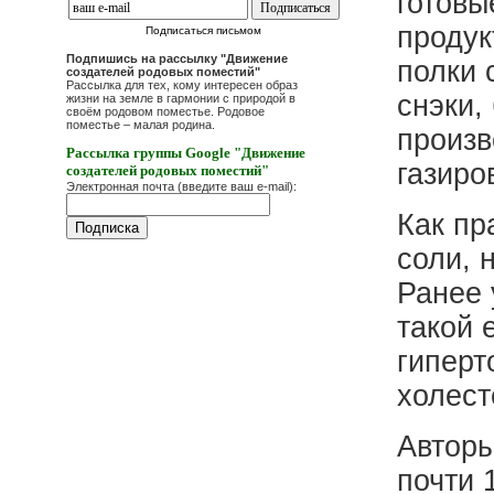
готовы
продук
Подписаться письмом
Подпишись на рассылку "Движение
полки 
создателей родовых поместий"
Рассылка для тех, кому интересен образ
снэки,
жизни на земле в гармонии с природой в
своём родовом поместье. Родовое
поместье – малая родина.
произв
Рассылка группы Google "Движение
газиро
создателей родовых поместий"
Электронная почта (введите ваш e-mail):
Как пр
соли, 
Ранее 
такой 
гиперт
холест
Авторы
почти 