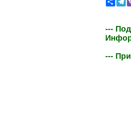
--- По
Информ
--- Пр