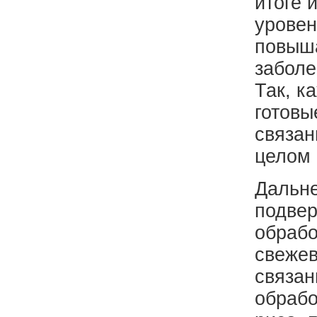
итоге 
уровен
повыша
заболе
Так, к
готовы
связан
целом 
Дальне
подвер
обрабо
свежев
связан
обрабо