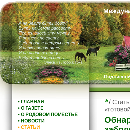
Междуна
А на Земле быть добру!
Быть на Земле рассвету
Песней своей эту мечту
Я разнесу по свету.
Будет она с ветром лететь
И верю воплотится.
И на ладонях птицы
Будут свободно петь.
Олесь из Любоистока
Подписной 
/
Стать
• ГЛАВНАЯ
• О ГАЗЕТЕ
«готово
• О РОДОВОМ ПОМЕСТЬЕ
Обнар
• НОВОСТИ
• СТАТЬИ
забол