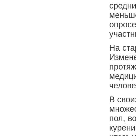
средни
меньше
опросе
участн
На ста
Измене
протяж
медици
челове
В свои
множес
пол, в
курени