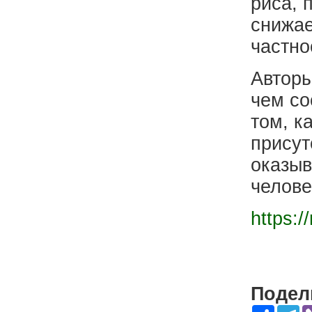
риса, 
снижае
частно
Авторы
чем со
том, к
присут
оказыв
челове
https:/
Подели
Share
Te