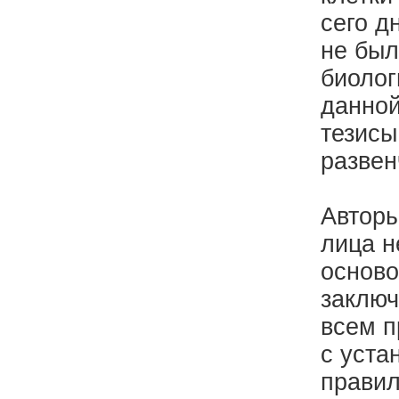
сего д
не был
биолог
данной
тезисы
развен
Авторы
лица н
осново
заключ
всем п
с уста
правил