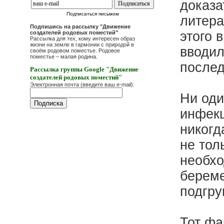
доказа
Подписаться письмом
литера
Подпишись на рассылку "Движение
этого 
создателей родовых поместий"
Рассылка для тех, кому интересен образ
жизни на земле в гармонии с природой в
вводил
своём родовом поместье. Родовое
поместье – малая родина.
послед
Рассылка группы Google "Движение
создателей родовых поместий"
Электронная почта (введите ваш e-mail):
Ни оди
инфекц
никогд
не тол
необхо
береме
подгру
Тот фа