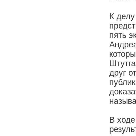
К делу
предст
пять э
Андреа
котор
Штутга
друг о
публик
доказа
называ
В ходе
резуль