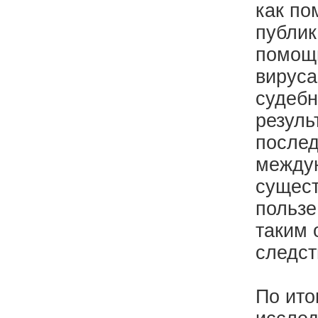
как по
публик
помощь
вируса
судебн
резуль
послед
междун
сущест
пользе
таким 
следст
По ито