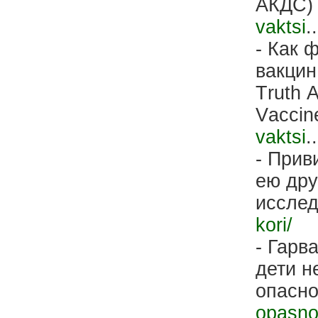
АКДС
vaktsi
..
- Как 
вакцин
Тruth 
Vассin
vaktsi
..
- Прив
ею дру
иссле
kori/
- Гарв
дети н
опасн
opasno