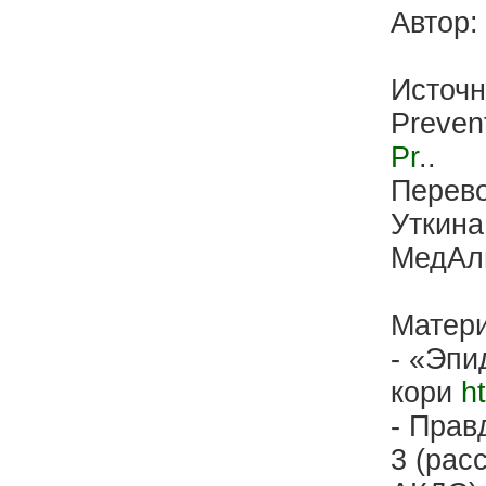
Автор:
Источн
Preven
Pr
..
Перев
Уткин
МедАл
Матери
- «Эпи
кори
ht
- Прав
3 (рас