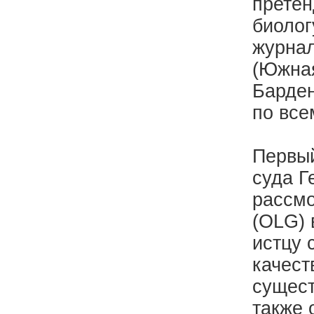
претен
биолог
журнал
(Южная
Барден
по все
Первый
суда Г
рассмо
(OLG) 
истцу 
качест
сущест
также 