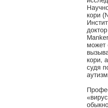
исслед
Научно
кори (N
Инстит
доктор
Manker
может 
вызыва
кори, 
судя п
аутизм
Профес
«вирус
обыкно