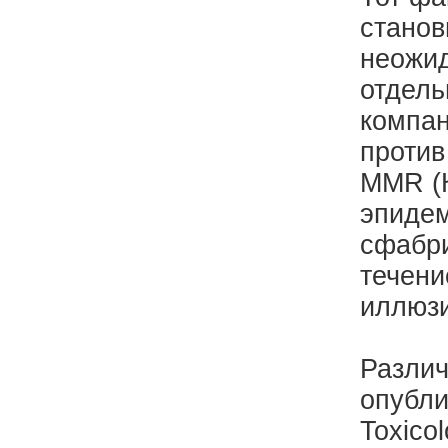
станов
неожид
отдель
компан
против
MMR (К
эпидем
сфабри
течени
иллюзи
Различ
опубли
Toxico