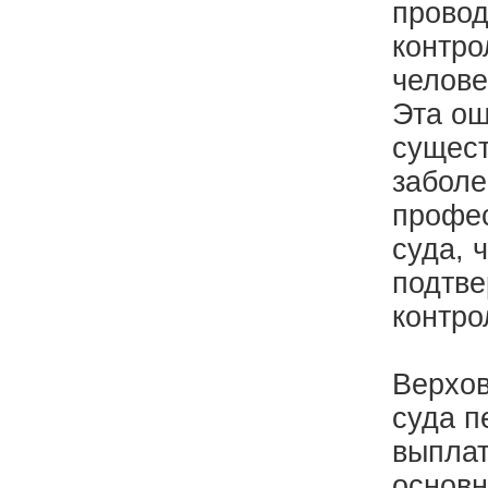
провод
контро
челове
Эта ош
сущест
заболе
профес
суда, 
подтве
контро
Верхов
суда п
выплат
основн