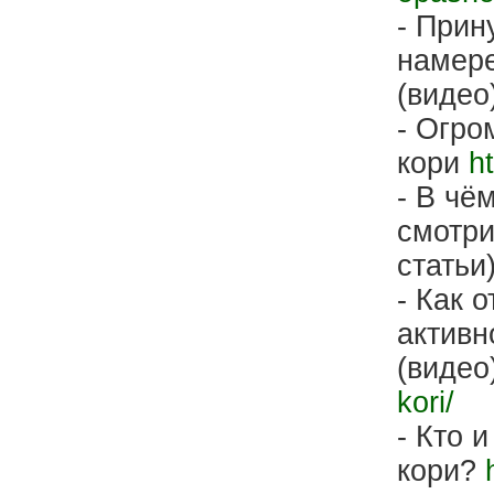
- Прин
намер
(видео
- Огро
кори
h
- В чё
смотри
статьи
- Как 
активн
(видео
kori/
- Кто 
кори?