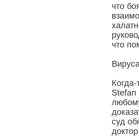
что бо
взаимо
халатн
руково
что по
Вируса
Когда-
Stefan
любому
доказа
суд об
доктор