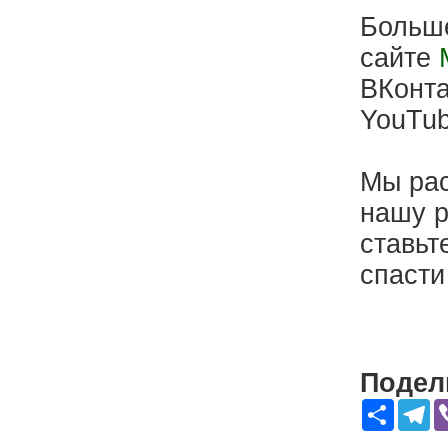
Больш
сайте
ВКонт
YouTu
Мы рас
нашу р
ставьт
спасти
Подели
Share
Te