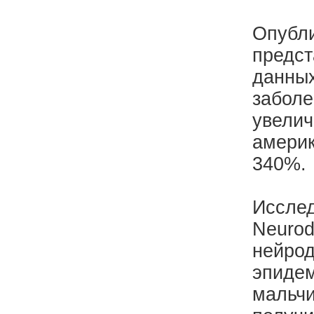
Опубли
предст
данных
заболе
увелич
америк
340%.
Исслед
Neurod
нейрод
эпидем
мальчи