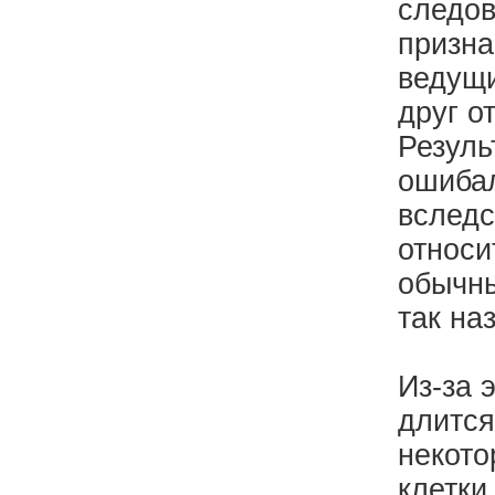
следов
призна
ведущи
друг о
Резуль
ошибал
вследс
относи
обычны
так на
Из-за 
длится
некото
клетки