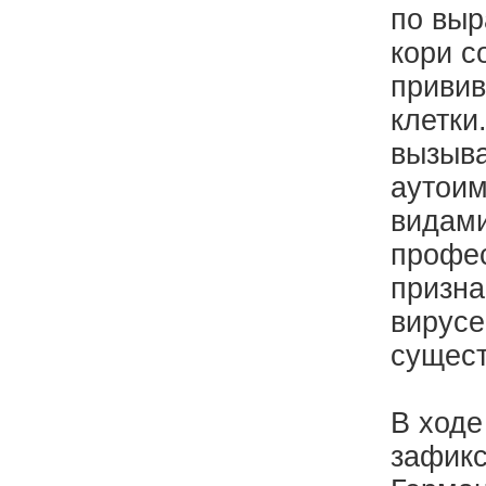
по выр
кори с
привив
клетки
вызыва
аутоим
видами
профес
призна
вирусе
сущест
В ходе
зафикс