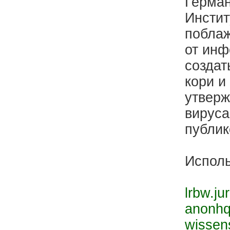
Герман
Инстит
поблаж
от инф
создат
кори и
утверж
вируса
публик
Исполь
lrbw.ju
anonh
wissen