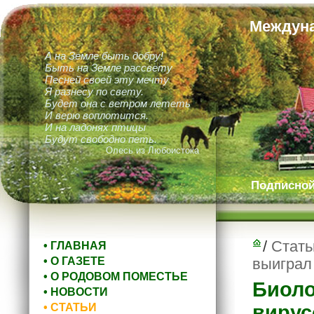
Междуна
А на Земле быть добру!
Быть на Земле рассвету
Песней своей эту мечту
Я разнесу по свету.
Будет она с ветром лететь
И верю воплотится.
И на ладонях птицы
Будут свободно петь.
Олесь из Любоистока
Подписной 
/
Стать
• ГЛАВНАЯ
• О ГАЗЕТЕ
выиграл
• О РОДОВОМ ПОМЕСТЬЕ
Биоло
• НОВОСТИ
• СТАТЬИ
вирус