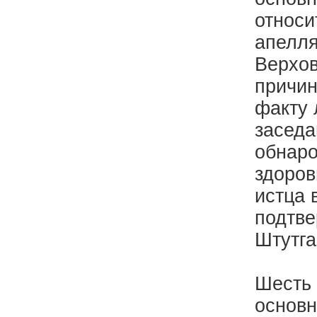
относи
апелля
Верхов
причин
факту 
заседа
обнаро
здоров
истца 
подтве
Штутга
Шесть 
основн