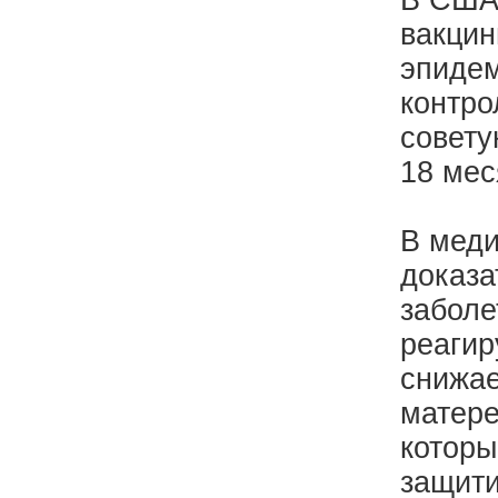
В США 
вакцин
эпидем
контро
совету
18 мес
В меди
доказа
заболе
реагир
снижае
матере
которы
защити