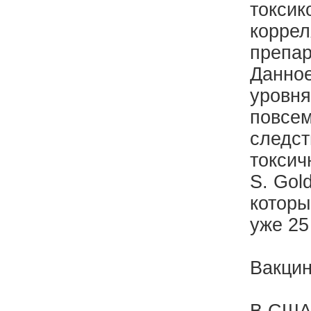
токсик
корре
препар
Данное
уровня
повсем
следст
токсич
S. Gol
которы
уже 25
Вакци