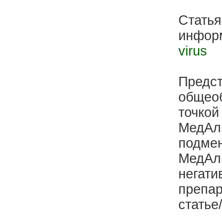
Статья
инфор
virus
Предс
общеоб
точкой
МедАль
подмен
МедАль
негати
препар
статье