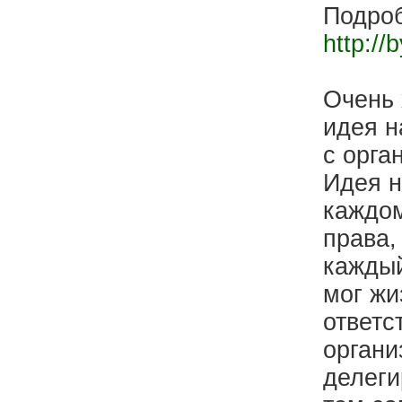
Подроб
http://
Очень 
идея н
с орга
Идея н
каждом
права,
каждый
мог жи
ответс
органи
делеги