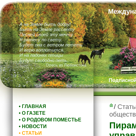
Междуна
А на Земле быть добру!
Быть на Земле рассвету
Песней своей эту мечту
Я разнесу по свету.
Будет она с ветром лететь
И верю воплотится.
И на ладонях птицы
Будут свободно петь.
Олесь из Любоистока
Подписной 
/
Стать
• ГЛАВНАЯ
• О ГАЗЕТЕ
общества
• О РОДОВОМ ПОМЕСТЬЕ
Пирам
• НОВОСТИ
• СТАТЬИ
управ