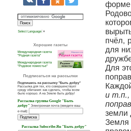
форме 
Родово
которо
вырыть
Select Language
▼
пчёл, 
Хорошие газеты
для ни
Международная газета
"Родная газета"
дружбе
Международная газета
Для эт
"Родовое поместье"
поправ
Подписаться на рассылки
Подпишись на рассылку "Быть добру"
Каждо
Рассылка для тех, кто совершенствует
среду обитания: как сделать, чтобы всем
и т.п.
было хорошо. А на Земле быть добру!
Рассылка группы Google "Быть
поправ
добру"
Электронная почта (введите ваш
земли 
e-mail):
Земля 
Рассылка Subscribe.Ru "Быть добру"