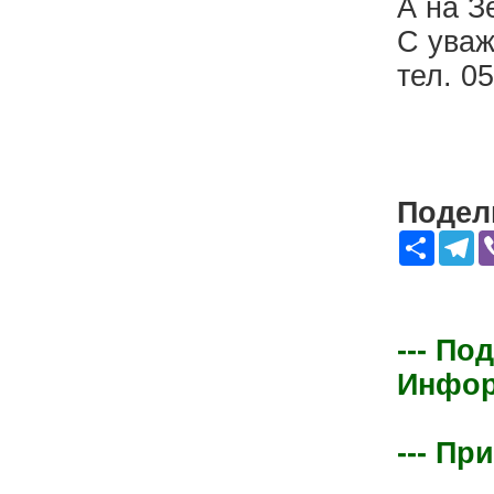
А на З
С уваж
тел. 0
Подели
Share
Te
--- По
Информ
--- Пр