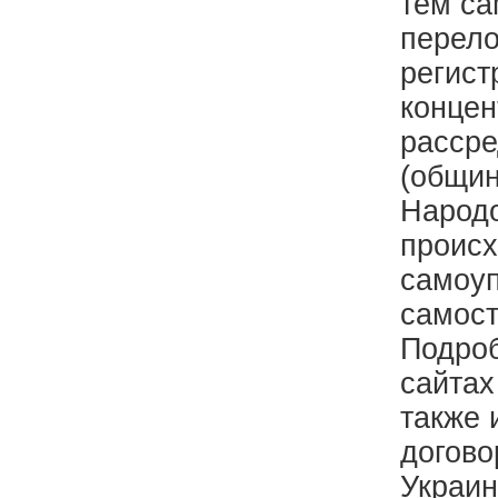
тем са
перело
регист
концен
рассре
(общин
Народо
происх
самоуп
самост
Подро
сайта
также 
догов
Украи