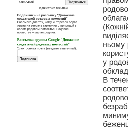
правом
родово
Подписаться письмом
Подпишись на рассылку "Движение
облага
создателей родовых поместий"
Рассылка для тех, кому интересен образ
(Кожні
жизни на земле в гармонии с природой в
своём родовом поместье. Родовое
поместье – малая родина.
виділя
Рассылка группы Google "Движение
ньому 
создателей родовых поместий"
Электронная почта (введите ваш e-mail):
корист
у родо
обклад
В тече
соотве
родово
безраб
миним
беженц