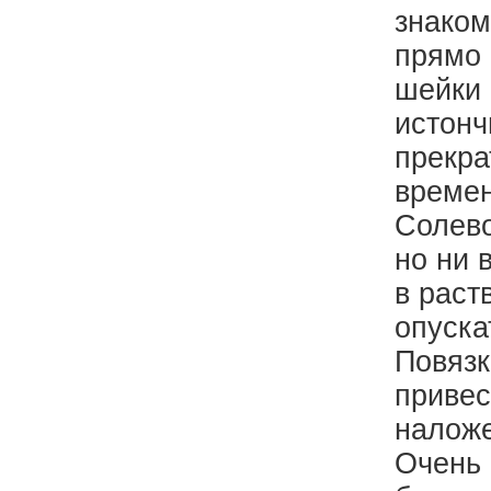
знаком
прямо 
шейки 
истонч
прекра
времен
Солево
но ни 
в раст
опуска
Повязк
привес
налож
Очень 