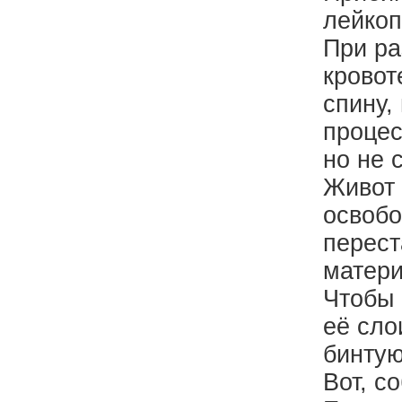
лейкоп
При ра
кровот
спину,
процес
но не 
Живот 
освобо
перест
матери
Чтобы 
её сло
бинтую
Вот, с