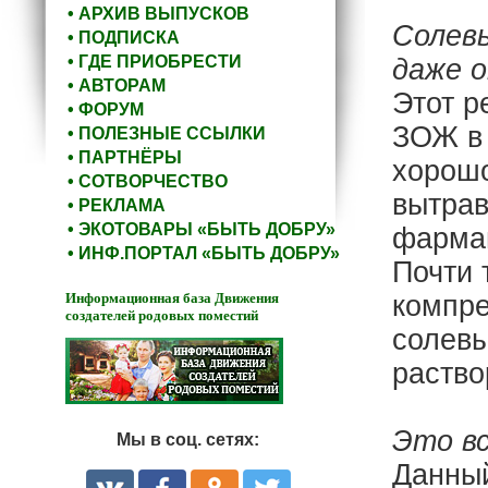
• АРХИВ ВЫПУСКОВ
Солев
• ПОДПИСКА
• ГДЕ ПРИОБРЕСТИ
даже о
• АВТОРАМ
Этот р
• ФОРУМ
ЗОЖ в 
• ПОЛЕЗНЫЕ ССЫЛКИ
• ПАРТНЁРЫ
хорошо
• СОТВОРЧЕСТВО
вытрав
• РЕКЛАМА
• ЭКОТОВАРЫ «БЫТЬ ДОБРУ»
фармац
• ИНФ.ПОРТАЛ «БЫТЬ ДОБРУ»
Почти 
Информационная база Движения
компре
создателей родовых поместий
солевы
раство
Это вс
Мы в соц. сетях:
Данный