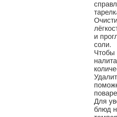
справл
тарелк
Очисти
лёгкос
и прог
соли.
Чтобы 
налита
количе
Удалит
поможе
поваре
Для ув
блюд н