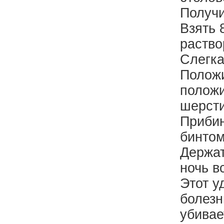
Получи
Взять 
раство
Слегка
Положи
положи
шерсти
Прибин
бинтом
Держат
ночь в
Этот у
болезн
убивае