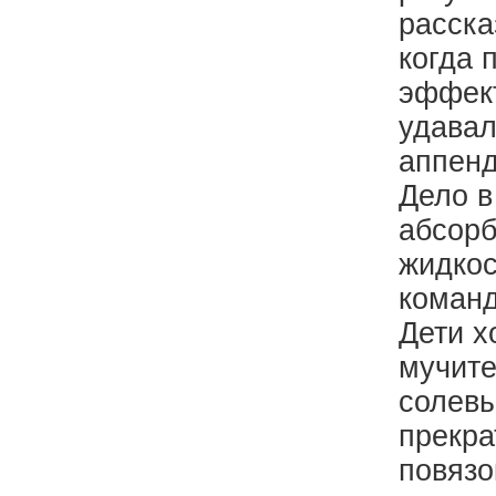
расска
когда 
эффект
удавал
аппенд
Дело в
абсорб
жидкос
команд
Дети х
мучите
солевы
прекра
повязо