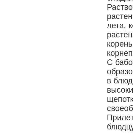
Раство
растен
лета, 
растен
корень
корнеп
С бабо
образо
в блюд
высоки
щепотк
своеоб
Прилет
блюдцу