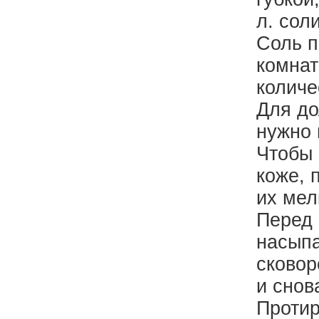
л. соли
Соль п
комнат
количе
Для до
нужно 
Чтобы 
коже, 
их мел
Перед 
насыпа
сковор
и снов
Протир