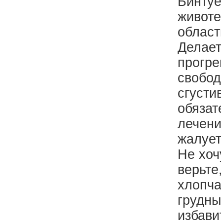
Бинтуе
животе
област
Делает
прогре
свобод
сгусти
обязат
лечени
жалует
Не хоч
верьте
хлопча
грудны
избави