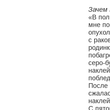
Зачем 
«В пол
мне по
опухол
с рако
родинк
побагр
серо-б
наклей
поблед
После 
сжалас
наклей
С пято