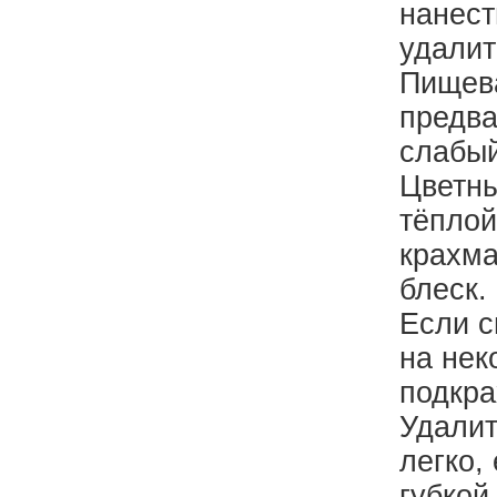
нанест
удалит
Пищева
предва
слабый
Цветны
тёплой
крахма
блеск.
Если с
на нек
подкра
Удалит
легко,
губкой