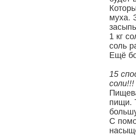
Которы
муха. 
засыпь
1 кг с
соль р
Ещё бо
15 спо
соли!!!
Пищева
пищи. 
большу
С помо
насыще