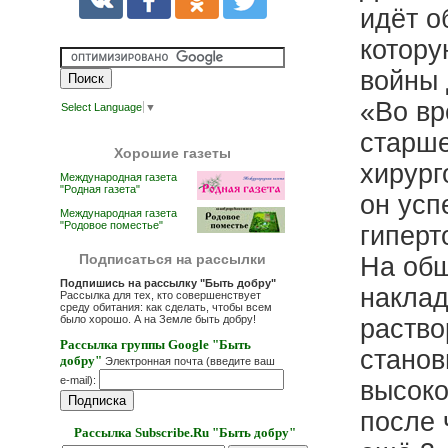
идёт о
котору
войны 
«Во вр
Select Language
▼
старше
Хорошие газеты
хирург
Международная газета
"Родная газета"
он усп
Международная газета
"Родовое поместье"
гиперт
Подписаться на рассылки
На обш
Подпишись на рассылку "Быть добру"
накла
Рассылка для тех, кто совершенствует
среду обитания: как сделать, чтобы всем
было хорошо. А на Земле быть добру!
раство
Рассылка группы Google "Быть
станов
добру"
Электронная почта (введите ваш
e-mail):
высоко
после 
Рассылка Subscribe.Ru "Быть добру"