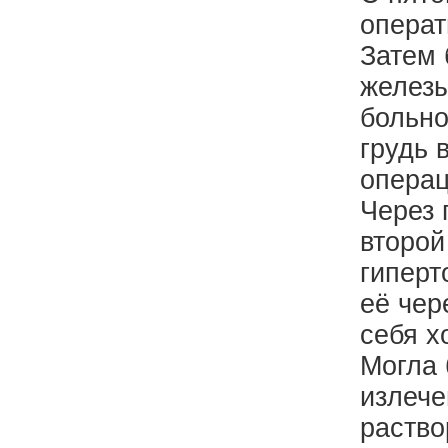
операт
Затем 
железы
больно
грудь 
операц
Через 
второй
гиперт
её чер
себя х
Могла 
излече
раство