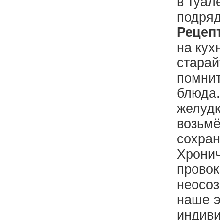
в туал
подряд
Рецепт
на кух
старай
помнит
блюда.
желудк
возьмё
сохран
Хронич
провок
неосоз
наше э
индиви