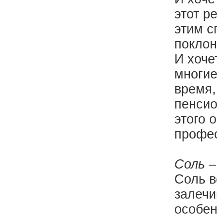
этот р
этим с
поклон
И хоче
многие
время,
пенсио
этого 
профе
Соль –
Соль в
залечи
особен