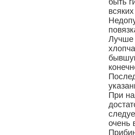
быть г
всяких
Недопу
повязк
Лучше 
хлопча
бывшую
конечн
Послед
указан
При на
достат
следуе
очень 
Прибин