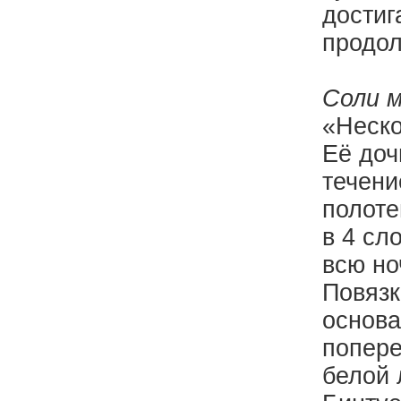
достиг
продол
Соли 
«Неско
Её доч
течени
полоте
в 4 сл
всю но
Повязк
основа
попере
белой 