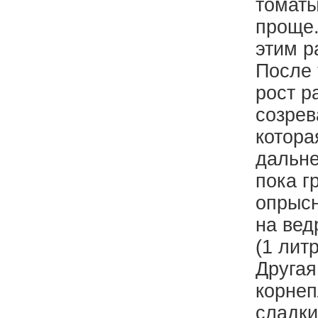
томаты
проще.
этим р
После 
рост р
созрев
котора
дальне
пока г
опрысн
на вед
(1 лит
Другая
корнеп
сладки