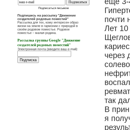
ещё 3-
Гиперт
Подписаться письмом
Подпишись на рассылку "Движение
почти 
создателей родовых поместий"
Рассылка для тех, кому интересен образ
жизни на земле в гармонии с природой в
Лет 10
своём родовом поместье. Родовое
поместье – малая родина.
Щеглов
Рассылка группы Google "Движение
кариес
создателей родовых поместий"
Электронная почта (введите ваш e-mail):
через 
солево
нефрит
воспал
ревмат
так да
В прин
я полу
резуль