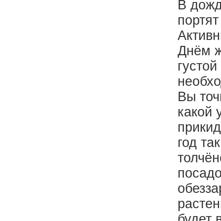
В дожд
портят
Активн
Днём ж
густой
необхо
Вы точ
какой 
прикид
год та
толчён
посадо
обезза
растен
будет 