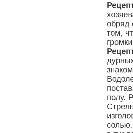
Рецепт
хозяев
обряд 
том, ч
громки
Рецепт
дурных
знаком
Водоле
постав
полу. 
Стрель
изголо
солью.