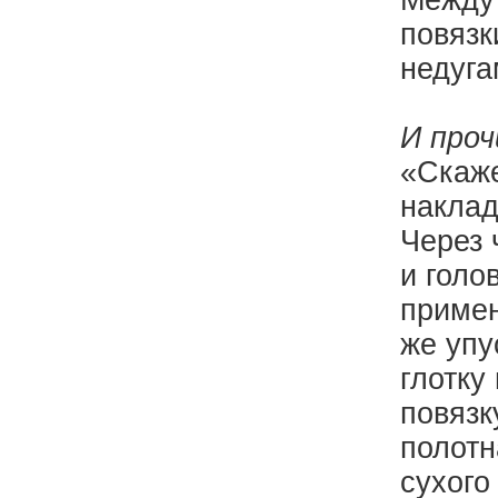
Между 
повязк
недуга
И про
«Скаже
наклад
Через 
и голо
примен
же упу
глотку
повязк
полотн
сухого