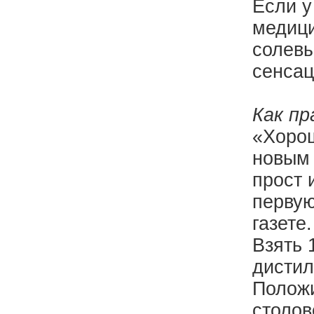
Если у
медици
солевы
сенсац
Как пр
«Хорош
новым 
прост 
первую
газете
Взять 
дистил
Положи
столов