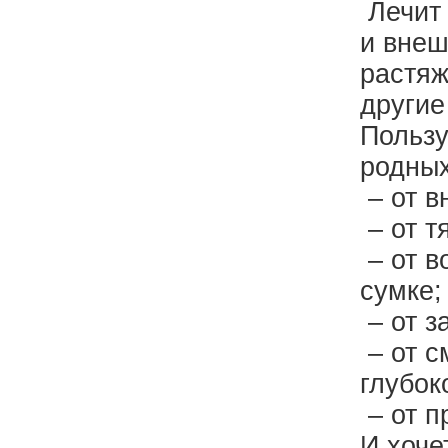
Лечит 
и внеш
растяж
другие
Пользу
родных
– от в
– от т
– от в
сумке;
– от з
– от с
глубок
– от 
И хоче