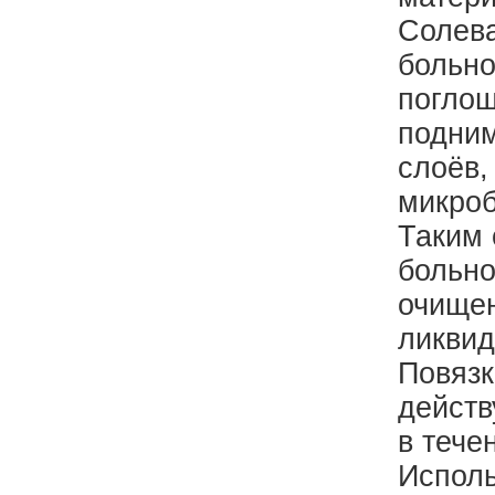
Солева
больно
поглощ
подним
слоёв,
микроб
Таким 
больно
очищен
ликвид
Повязк
действ
в тече
Исполь