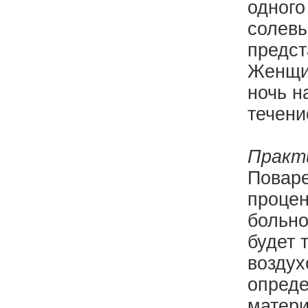
одного
солевы
предст
Женщин
ночь н
течени
Практи
Поваре
процен
больно
будет 
воздух
опреде
матери