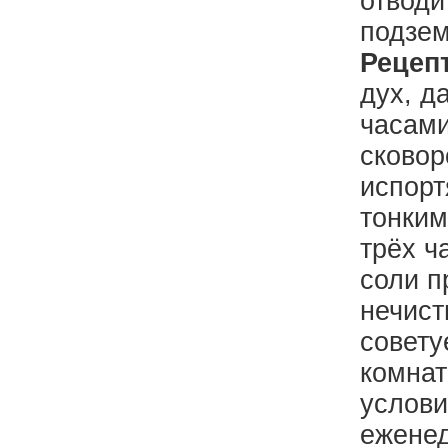
отводи
подзем
Рецепт
дух, д
часами
сковор
испорт
тонким
трёх ч
соли п
нечист
совету
комнат
услови
еженед