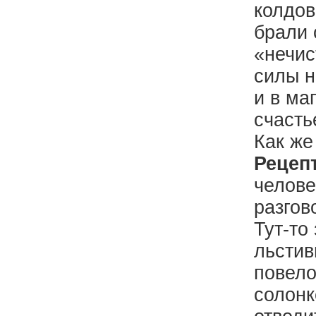
колдов
брали 
«нечис
силы н
и в ма
счасть
Как же
Рецепт
челове
разгов
Тут-то
льстив
повело
солонк