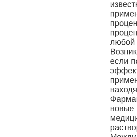
извест
примен
процен
процен
любой 
Возник
если п
эффект
примен
находя
Фармац
новые 
медици
раство