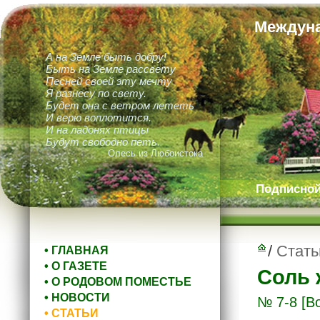
Междуна
А на Земле быть добру!
Быть на Земле рассвету
Песней своей эту мечту
Я разнесу по свету.
Будет она с ветром лететь
И верю воплотится.
И на ладонях птицы
Будут свободно петь.
Олесь из Любоистока
Подписной 
/
Стать
• ГЛАВНАЯ
• О ГАЗЕТЕ
Соль 
• О РОДОВОМ ПОМЕСТЬЕ
• НОВОСТИ
№ 7-8
[В
• СТАТЬИ