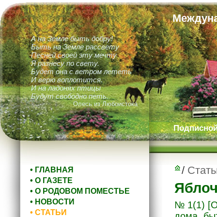
Междуна
А на Земле быть добру!
Быть на Земле рассвету
Песней своей эту мечту
Я разнесу по свету.
Будет она с ветром лететь
И верю воплотится.
И на ладонях птицы
Будут свободно петь.
Олесь из Любоистока
Подписной 
/
Стать
• ГЛАВНАЯ
• О ГАЗЕТЕ
Яблоч
• О РОДОВОМ ПОМЕСТЬЕ
• НОВОСТИ
№ 1(1)
[
• СТАТЬИ
дома, бы