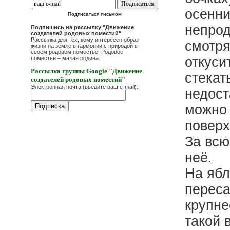
осенни
Подписаться письмом
непрод
Подпишись на рассылку "Движение
создателей родовых поместий"
Рассылка для тех, кому интересен образ
смотря
жизни на земле в гармонии с природой в
своём родовом поместье. Родовое
откуси
поместье – малая родина.
Рассылка группы Google "Движение
стекат
создателей родовых поместий"
Электронная почта (введите ваш e-mail):
недост
можно 
поверх
За всю
неё.
На ябл
переса
крупне
такой 