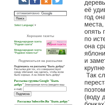
деревь
её уди
год он
места,
Select Language
▼
опять 
Хорошие газеты
по ист
Международная газета
она ср
"Родная газета"
Международная газета
яблони
"Родовое поместье"
и заме
Подписаться на рассылки
крупне
Подпишись на рассылку "Быть добру"
Рассылка для тех, кто совершенствует
среду обитания: как сделать, чтобы всем
Так сл
было хорошо. А на Земле быть добру!
Рассылка группы Google "Быть
перест
добру"
Электронная почта (введите ваш
поэтом
e-mail):
(воду 
Рассылка Subscribe.Ru "Быть добру"
бочках