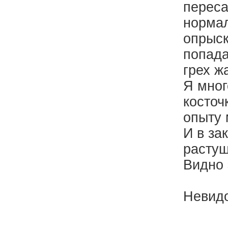
переса
нормал
опрыск
попада
грех ж
Я мног
косточ
опыту 
И в за
растущ
Видно 
Невидо