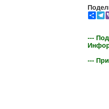
Подели
Share
Te
--- По
Информ
--- Пр