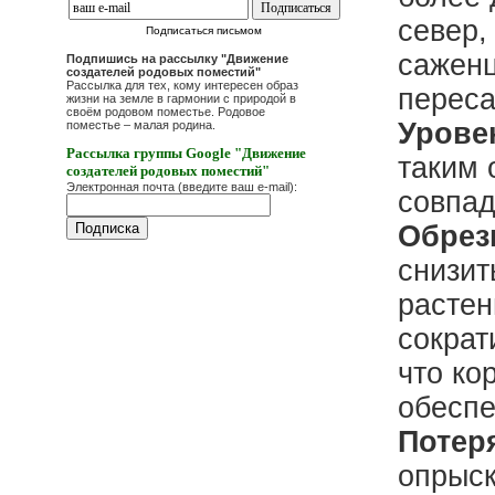
север,
Подписаться письмом
саженц
Подпишись на рассылку "Движение
создателей родовых поместий"
Рассылка для тех, кому интересен образ
переса
жизни на земле в гармонии с природой в
своём родовом поместье. Родовое
Урове
поместье – малая родина.
Рассылка группы Google "Движение
таким 
создателей родовых поместий"
Электронная почта (введите ваш e-mail):
совпад
Обрез
снизит
растен
сократ
что ко
обеспе
Потеря
опрыск