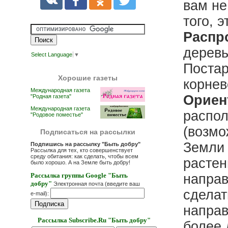
вам не
того, 
Распр
деревь
Select Language
▼
Постар
Хорошие газеты
корнев
Международная газета
Ориен
"Родная газета"
Международная газета
распол
"Родовое поместье"
(возмо
Подписаться на рассылки
Земли 
Подпишись на рассылку "Быть добру"
Рассылка для тех, кто совершенствует
среду обитания: как сделать, чтобы всем
растен
было хорошо. А на Земле быть добру!
Рассылка группы Google "Быть
направ
добру"
Электронная почта (введите ваш
сделат
e-mail):
направ
Рассылка Subscribe.Ru "Быть добру"
более 