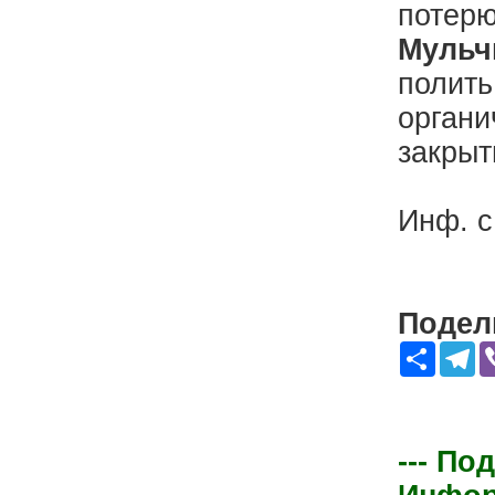
потерю
Мульч
полить
органи
закрыт
Инф. с 
Подели
Share
Te
--- По