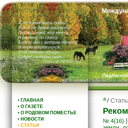
Междуна
А на Земле быть добру!
Быть на Земле рассвету
Песней своей эту мечту
Я разнесу по свету.
Будет она с ветром лететь
И верю воплотится.
И на ладонях птицы
Будут свободно петь.
Олесь из Любоистока
Подписной 
/
Стать
• ГЛАВНАЯ
• О ГАЗЕТЕ
Реком
• О РОДОВОМ ПОМЕСТЬЕ
• НОВОСТИ
№ 4(16)
• СТАТЬИ
земли, д