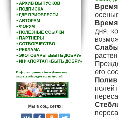
• АРХИВ ВЫПУСКОВ
Время
• ПОДПИСКА
осенью
• ГДЕ ПРИОБРЕСТИ
• АВТОРАМ
Время
• ФОРУМ
дня, к
• ПОЛЕЗНЫЕ ССЫЛКИ
возмож
• ПАРТНЁРЫ
• СОТВОРЧЕСТВО
Слабы
• РЕКЛАМА
растен
• ЭКОТОВАРЫ «БЫТЬ ДОБРУ»
• ИНФ.ПОРТАЛ «БЫТЬ ДОБРУ»
Прежде
его со
Информационная база Движения
создателей родовых поместий
Полив
полейт
переса
Стебл
Мы в соц. сетях:
переса