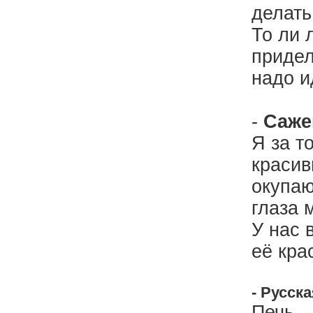
делать
То ли 
придел
надо и
-
Саже
Я за т
красив
окупаю
глаза 
У нас 
её кра
- Русск
Печь –