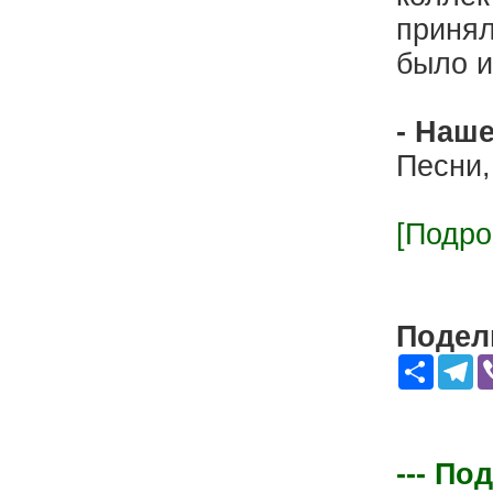
принял
было и
- Наш
Песни,
[Подро
Подели
Share
Te
--- По