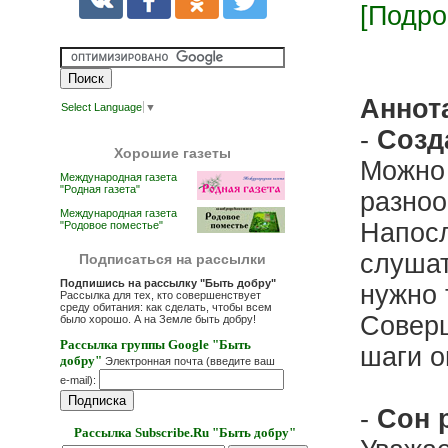
[Подро
Аннот
Select Language
▼
-
Созд
Хорошие газеты
Можно 
Международная газета
"Родная газета"
разноо
Международная газета
Напосл
"Родовое поместье"
слушат
Подписаться на рассылки
Подпишись на рассылку "Быть добру"
нужно 
Рассылка для тех, кто совершенствует
среду обитания: как сделать, чтобы всем
Соверш
было хорошо. А на Земле быть добру!
Рассылка группы Google "Быть
шаги о
добру"
Электронная почта (введите ваш
e-mail):
-
Сон 
Рассылка Subscribe.Ru "Быть добру"