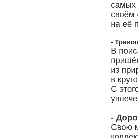
самых 
своём 
на её 
- Траво
В поис
пришёл
из при
в круг
С этог
увлече
-
Доро
Свою м
коллек