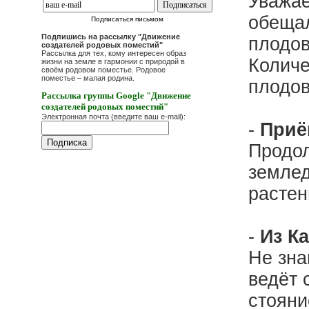
Уважае
обещал
Подписаться письмом
Подпишись на рассылку "Движение
плодо
создателей родовых поместий"
Рассылка для тех, кому интересен образ
Количе
жизни на земле в гармонии с природой в
своём родовом поместье. Родовое
поместье – малая родина.
плодов
Рассылка группы Google "Движение
создателей родовых поместий"
Электронная почта (введите ваш e-mail):
-
Приё
Продол
землед
растен
-
Из К
Не зна
ведёт 
стояни