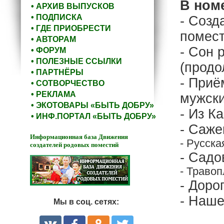
В ном
• АРХИВ ВЫПУСКОВ
• ПОДПИСКА
- Созд
• ГДЕ ПРИОБРЕСТИ
помес
• АВТОРАМ
- Сон 
• ФОРУМ
• ПОЛЕЗНЫЕ ССЫЛКИ
(продо
• ПАРТНЁРЫ
- Приё
• СОТВОРЧЕСТВО
• РЕКЛАМА
мужск
• ЭКОТОВАРЫ «БЫТЬ ДОБРУ»
- Из К
• ИНФ.ПОРТАЛ «БЫТЬ ДОБРУ»
- Саже
Информационная база Движения
- Русска
создателей родовых поместий
- Садо
- Траво
- Доро
- Наше
Мы в соц. сетях: