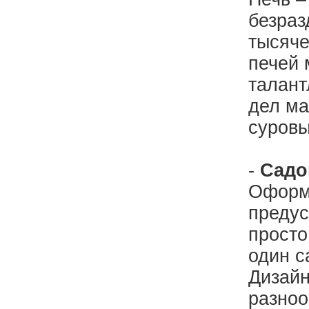
безраз
тысяче
печей 
талант
дел ма
суровы
-
Садо
Оформл
предус
просто
один с
Дизай
разноо