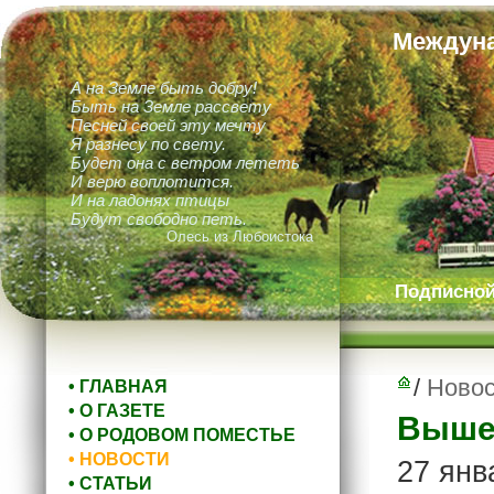
Междуна
А на Земле быть добру!
Быть на Земле рассвету
Песней своей эту мечту
Я разнесу по свету.
Будет она с ветром лететь
И верю воплотится.
И на ладонях птицы
Будут свободно петь.
Олесь из Любоистока
Подписной 
/
Новос
• ГЛАВНАЯ
• О ГАЗЕТЕ
Вышел
• О РОДОВОМ ПОМЕСТЬЕ
• НОВОСТИ
27 янв
• СТАТЬИ