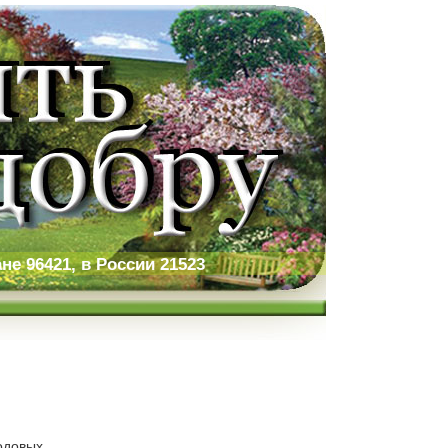
не 96421, в России 21523
одовых