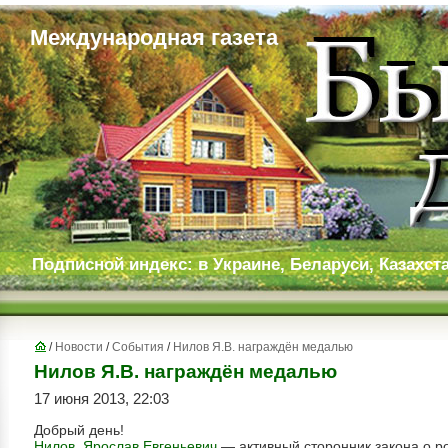
Международная газета
Подписной индекс: в Украине, Беларуси, Казахста
/
Новости
/
События
/
Нилов Я.В. награждён медалью
Нилов Я.В. награждён медалью
17 июня 2013, 22:03
Добрый день!
Нилов, Ярослав Евгеньевич
— активный сторонник закона о р