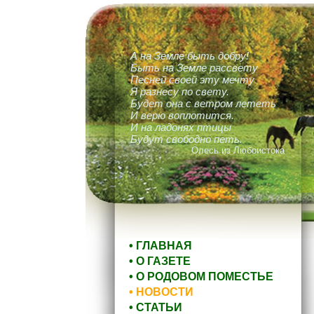
А на Земле быть добру!
Быть на Земле рассвету
Песней своей эту мечту
Я разнесу по свету.
Будет она с ветром лететь
И верю воплотится.
И на ладонях птицы
Будут свободно петь.
Олесь из Любоистока
• ГЛАВНАЯ
• О ГАЗЕТЕ
• О РОДОВОМ ПОМЕСТЬЕ
• НОВОСТИ
• СТАТЬИ