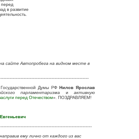
 перед
лад в развитие
еятельность.
а сайте Автопробега на видном месте в
----------------------------------------------------------
 Государственной Думы РФ
Нилов Ярослав
йского парламентаризма
и
активную
заслуги перед Отечеством
». ПОЗДРАВЛЯЕМ!
 Евгеньевич
------------------------------------------------------------
направив ему лично от каждого из вас