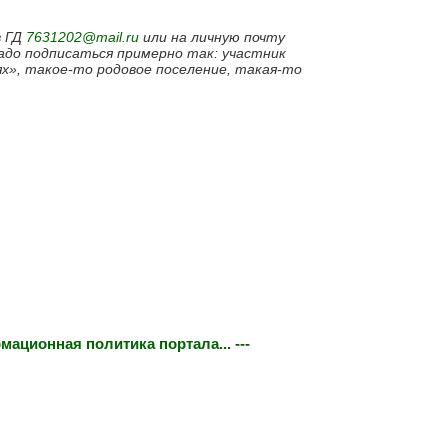
в ГД
7631202@mail.ru
или на личную почту
надо подписаться примерно так: участник
ях», такое-то родовое поселение, такая-то
мационная политика портала... ---