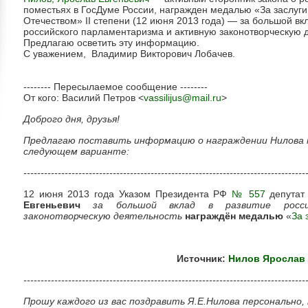
поместьях в ГосДуме России, награжден медалью «За заслуги
Отечеством» II степени (12 июня 2013 года) — за большой вк
российского парламентаризма и активную законотворческую д
Предлагаю осветить эту информацию.
С уважением, Владимир Викторович Лобачев.
-------- Пересылаемое сообщение --------
От кого: Василий Петров <
vassilijus@mail.ru
>
Доброго дня, друзья!
Предлагаю поставить информацию о награждении Нилова н
следующем варианте:
----------------------------------------------------------------------------------
12 июня 2013 года Указом Президента РФ
№ 557
депутат
Евгеньевич
за большой вклад в развитие росси
законотворческую деятельность
награждён медалью
«
За 
Источник:
Нилов Ярослав
----------------------------------------------------------------------------------
Прошу каждого из вас поздравить Я.Е.Нилова персонально, 