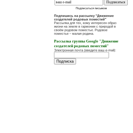
Подписаться письмом
Подпишись на рассылку "Движение
создателей родовых поместий"
Рассылка для тех, кому интересен образ
жизни на земле в гармонии с природой в
своём родовом поместье. Родовое
поместье – малая родина.
Рассылка группы Google "Движение
создателей родовых поместий"
Электронная почта (введите ваш e-mail):