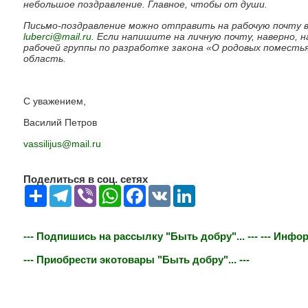
небольшое поздравление. Главное, чтобы от души.
Письмо-поздравление можно отправить на рабочую почту 
luberci@mail.ru
. Если напишите на личную почту, наверно, 
рабочей группы по разработке закона «О родовых поместь
область.
С уважением,
Василий Петров
vassilijus
@
mail
.
ru
Поделиться в соц. сетях
Share
Telegram
Viber
WhatsApp
Facebook
VK
LinkedIn
--- Подпишись на рассылку "Быть добру"... ---
--- Инфор
--- Приобрести экотовары "Быть добру"... ---