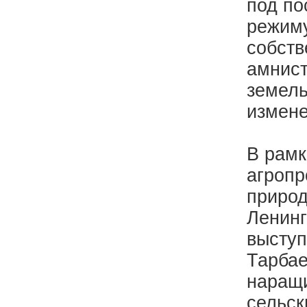
под по
режиму
собств
амнист
земель
измене
В рамк
агропр
природ
Ленинг
выступ
Тарбае
наращи
сельск