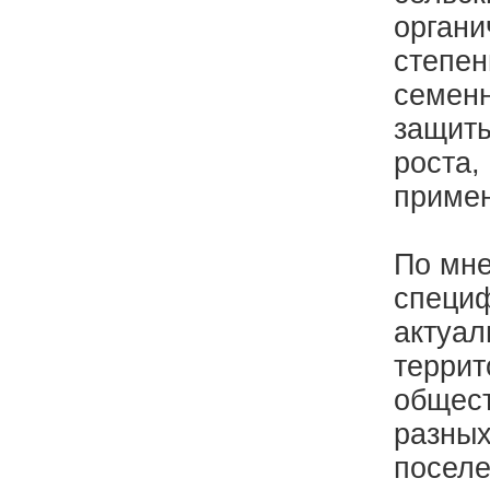
органи
степен
семенн
защиты
роста,
примен
По мне
специф
актуал
террит
общест
разных
поселе