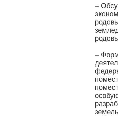
– Обсу
эконом
родовы
землед
родовы
– Форм
деятел
федера
помест
помест
особую
разраб
земель