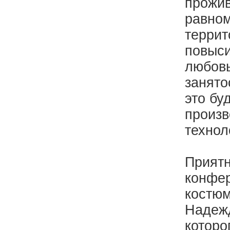
прожив
равном
террит
повыси
любовь
занято
это бу
произв
технол
Приятн
конфер
костю
Надежд
которо