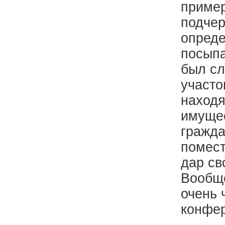
пример
подчер
опреде
посыпа
был сл
участо
находя
имуще
гражда
помест
дар св
Вообще
очень 
конфе