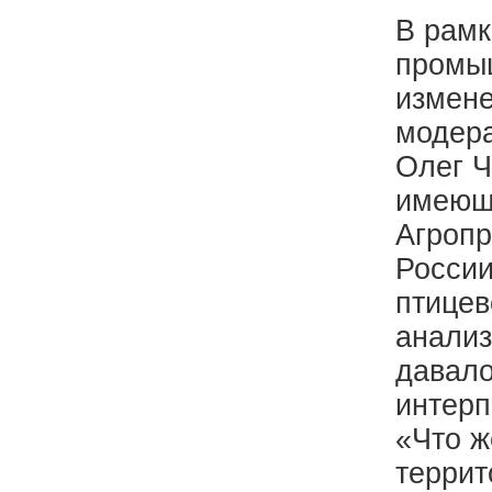
В рамк
промыш
измене
модера
Олег Ч
имеющи
Агропр
России
птицев
анализ
давало
интерп
«Что ж
террит