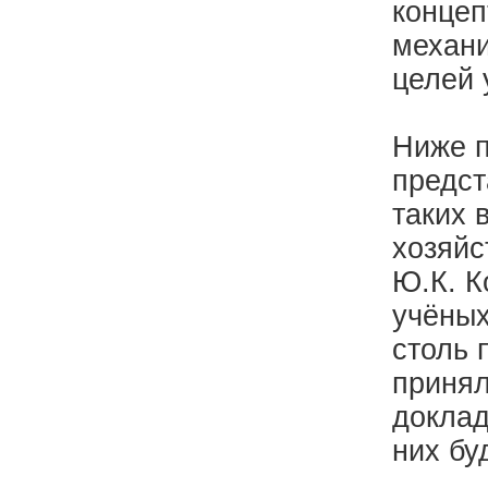
концеп
механ
целей 
Ниже п
предст
таких 
хозяйс
Ю.К. К
учёных
столь 
принял
доклад
них бу