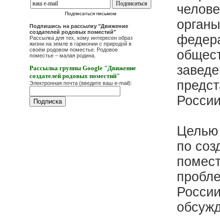
челове
Подписаться письмом
органы
Подпишись на рассылку "Движение
создателей родовых поместий"
федера
Рассылка для тех, кому интересен образ
жизни на земле в гармонии с природой в
своём родовом поместье. Родовое
общест
поместье – малая родина.
заведе
Рассылка группы Google "Движение
создателей родовых поместий"
предст
Электронная почта (введите ваш e-mail):
России
Целью 
по соз
помест
пробле
России
обсужд