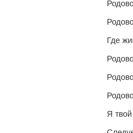
Родово
Родово
Где жи
Родово
Родово
Родово
Я твой
Следуе