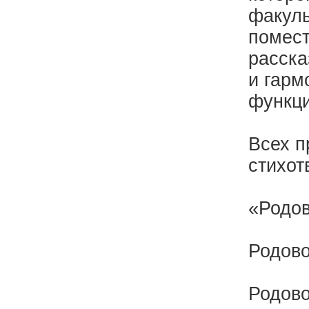
факуль
помест
расска
и гарм
функци
Всех п
стихот
«Родов
Родово
Родово