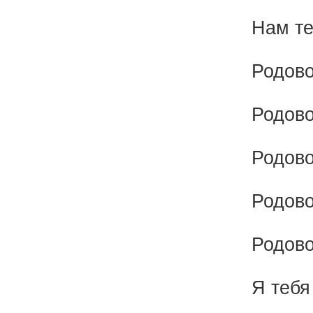
Нам те
Родово
Родово
Родово
Родово
Родово
Я тебя