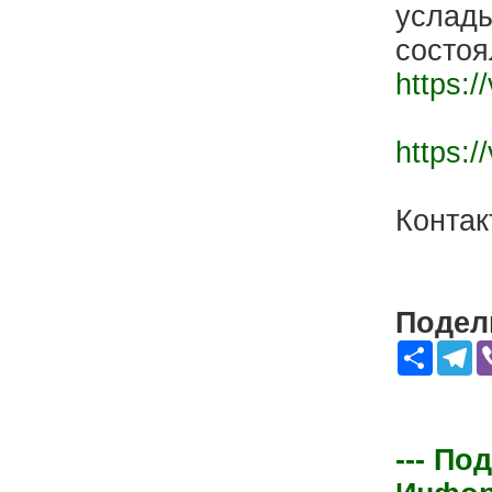
услады
состоя
https:
https:
Контак
Подели
Share
Te
--- По