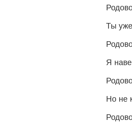
Родово
Ты уже
Родово
Я наве
Родово
Но не 
Родово