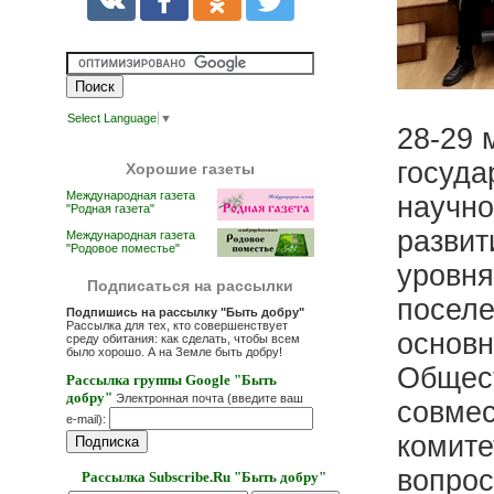
Select Language
▼
28-29 
госуда
Хорошие газеты
Международная газета
научно
"Родная газета"
развит
Международная газета
"Родовое поместье"
уровня
Подписаться на рассылки
поселе
Подпишись на рассылку "Быть добру"
Рассылка для тех, кто совершенствует
основн
среду обитания: как сделать, чтобы всем
было хорошо. А на Земле быть добру!
Общест
Рассылка группы Google "Быть
добру"
Электронная почта (введите ваш
совмес
e-mail):
комите
вопрос
Рассылка Subscribe.Ru "Быть добру"