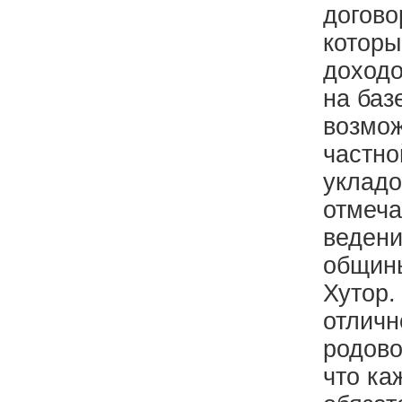
догово
которы
доходо
на баз
возмож
частно
укладо
отмеча
ведени
общин
Хутор.
отличн
родово
что ка