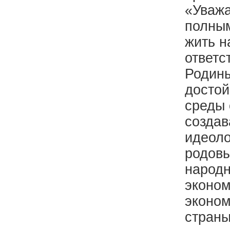
«Уважа
полным
жить н
ответс
Родины
достой
среды 
создав
идеоло
родовы
народн
эконом
эконом
страны