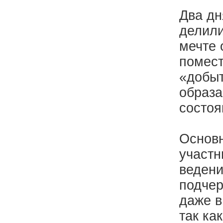
Два дн
делили
мечте 
помест
«добыт
образа
состоя
Основн
участн
ведени
подчер
даже в
так ка