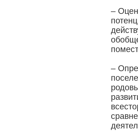
– Оцен
потенц
действ
обобще
помест
– Опре
поселе
родовы
развит
всесто
сравне
деятел