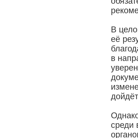
обязат
рекоме
В цело
её рез
благод
в напр
уверен
докуме
измене
дойдёт
Однако
среди
органо