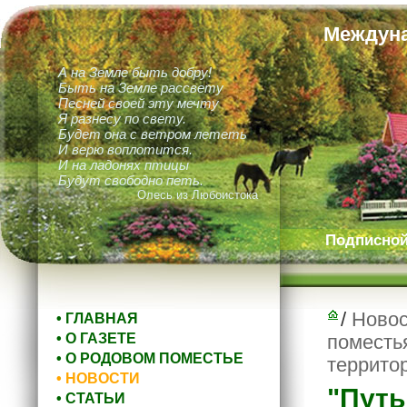
Междуна
А на Земле быть добру!
Быть на Земле рассвету
Песней своей эту мечту
Я разнесу по свету.
Будет она с ветром лететь
И верю воплотится.
И на ладонях птицы
Будут свободно петь.
Олесь из Любоистока
Подписной 
/
Новос
• ГЛАВНАЯ
• О ГАЗЕТЕ
поместь
• О РОДОВОМ ПОМЕСТЬЕ
террито
• НОВОСТИ
"Путь
• СТАТЬИ