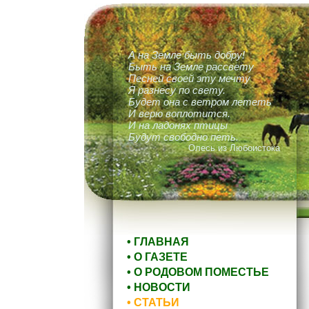
А на Земле быть добру!
Быть на Земле рассвету
Песней своей эту мечту
Я разнесу по свету.
Будет она с ветром лететь
И верю воплотится.
И на ладонях птицы
Будут свободно петь.
Олесь из Любоистока
• ГЛАВНАЯ
• О ГАЗЕТЕ
• О РОДОВОМ ПОМЕСТЬЕ
• НОВОСТИ
• СТАТЬИ