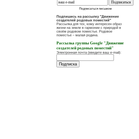
Подписаться письмом
Подпишись на рассылку "Движение
создателей родовых поместий"
Рассылка для тех, кому интересен образ
жизни на земле в гармонии с природой в
своём родовом поместье. Родовое
поместье – малая родина.
Рассылка группы Google "Движение
создателей родовых поместий"
Электронная почта (введите ваш e-mail):