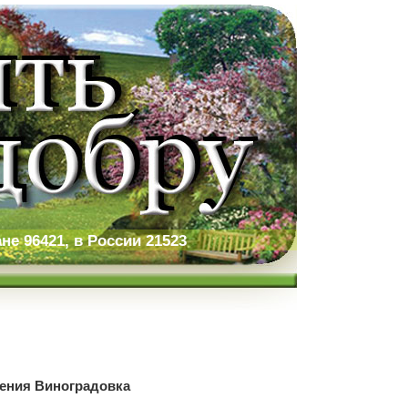
не 96421, в России 21523
ления Виноградовка