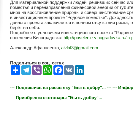
Для материальной поддержки людей, решивших сейчас ил
поместья и перенаправления финансовой энергии от губит
мира на восстановление природы и совершенствование сре
в инвестиционном проекте "Родовое поместье". Доходность
данного проекта заключается в полном отсутствии риска, 
берёт на себя.
Подробнее с условиями инвестиционного проекта "Родовое
поселения Виноградовка:
http://poselenie-vinogradovka.ru/in-
Александр Афанасенко,
alvlaf3@gmail.com
Поделиться в соц. сетях
Share
Telegram
Viber
WhatsApp
Facebook
VK
LinkedIn
--- Подпишись на рассылку "Быть добру"... ---
--- Инфор
--- Приобрести экотовары "Быть добру"... ---