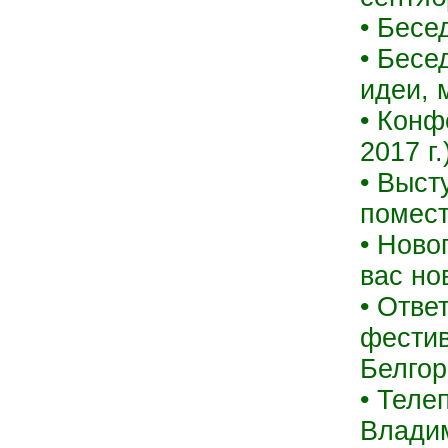
• Бесе
• Бесе
идеи, 
• Конф
2017 г.
• Выст
помест
• Ново
вас но
• Отве
фестив
Белгор
• Теле
Владим