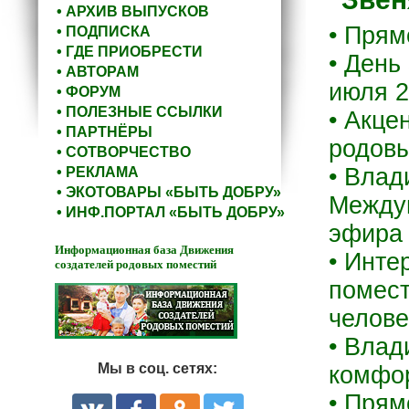
• АРХИВ ВЫПУСКОВ
• Прям
• ПОДПИСКА
• ГДЕ ПРИОБРЕСТИ
• День
• АВТОРАМ
июля 2
• ФОРУМ
• ПОЛЕЗНЫЕ ССЫЛКИ
• Акце
• ПАРТНЁРЫ
родовы
• СОТВОРЧЕСТВО
• Влад
• РЕКЛАМА
• ЭКОТОВАРЫ «БЫТЬ ДОБРУ»
Междун
• ИНФ.ПОРТАЛ «БЫТЬ ДОБРУ»
эфира 
Информационная база Движения
• Инте
создателей родовых поместий
помест
челове
• Влад
Мы в соц. сетях:
комфор
• Прям