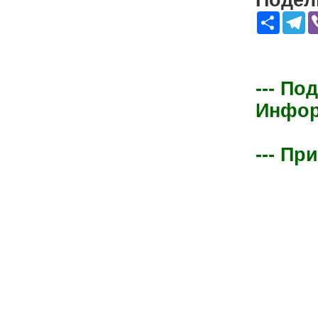
Подели
Share
Te
--- По
Информ
--- Пр