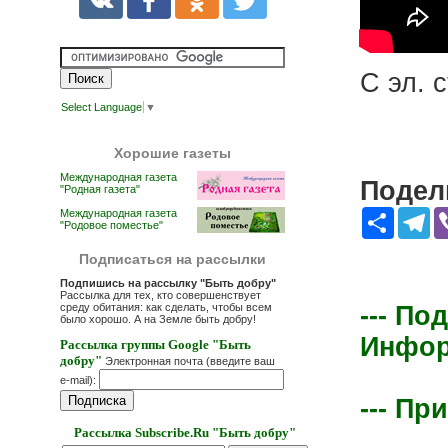
С эл. 
Select Language
▼
Хорошие газеты
Международная газета
Подели
"Родная газета"
Share
Te
Международная газета
"Родовое поместье"
Подписаться на рассылки
Подпишись на рассылку "Быть добру"
Рассылка для тех, кто совершенствует
среду обитания: как сделать, чтобы всем
--- По
было хорошо. А на Земле быть добру!
Информ
Рассылка группы Google "Быть
добру"
Электронная почта (введите ваш
e-mail):
--- Пр
Рассылка Subscribe.Ru "Быть добру"