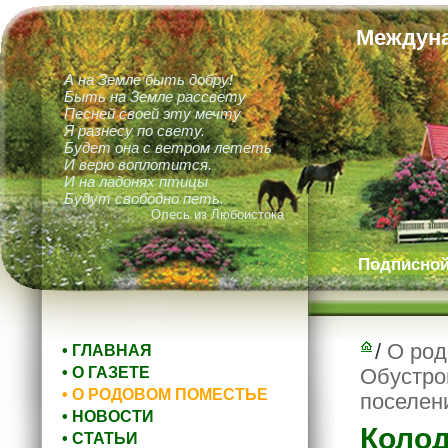
Междуна
А на Земле быть добру!
Быть на Земле рассвету
Песней своей эту мечту
Я разнесу по свету.
Будет она с ветром лететь
И верю воплотится.
И на ладонях птицы
Будут свободно петь.
Олесь из Любоистока
Подписной 
/
О род
• ГЛАВНАЯ
• О ГАЗЕТЕ
Обустро
• О РОДОВОМ ПОМЕСТЬЕ
поселен
• НОВОСТИ
Колод
• СТАТЬИ