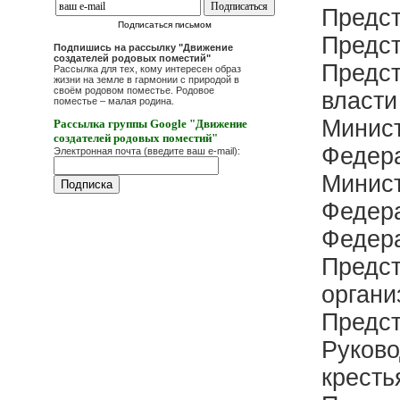
Предс
Подписаться письмом
Предс
Подпишись на рассылку "Движение
создателей родовых поместий"
Предст
Рассылка для тех, кому интересен образ
жизни на земле в гармонии с природой в
своём родовом поместье. Родовое
власти
поместье – малая родина.
Минист
Рассылка группы Google "Движение
создателей родовых поместий"
Федер
Электронная почта (введите ваш e-mail):
Минист
Федер
Федер
Предс
органи
Предст
Руково
кресть