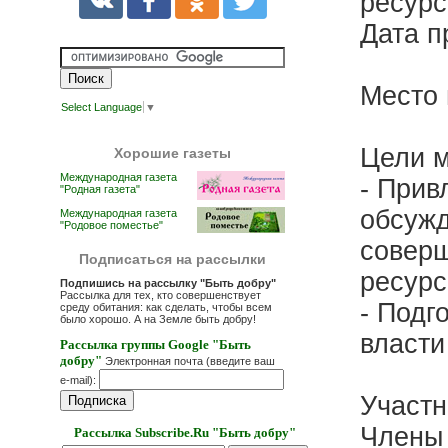
ресурс
Дата п
Место 
Select Language
▼
Цели м
Хорошие газеты
Международная газета
- Прив
"Родная газета"
обсуж
Международная газета
"Родовое поместье"
соверш
Подписаться на рассылки
ресурс
Подпишись на рассылку "Быть добру"
Рассылка для тех, кто совершенствует
- Подг
среду обитания: как сделать, чтобы всем
было хорошо. А на Земле быть добру!
власти
Рассылка группы Google "Быть
добру"
Электронная почта (введите ваш
e-mail):
Участн
Члены
Рассылка Subscribe.Ru "Быть добру"