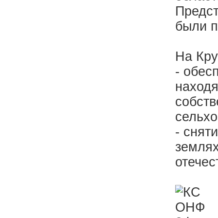
Предст
были п
На Кру
- обес
находя
собств
сельхо
- снят
землях
отечес