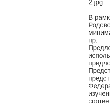
В рамк
Родово
минима
пр.
Предло
исполь
предл
Предс
предс
Федера
изучен
соотве