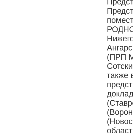
Предст
Предст
помест
РОДНО
Нижего
Ангарс
(ПРП М
Сотски
также 
предст
доклад
(Ставр
(Ворон
(Новос
област