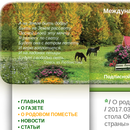
Междуна
А на Земле быть добру!
Быть на Земле рассвету
Песней своей эту мечту
Я разнесу по свету.
Будет она с ветром лететь
И верю воплотится.
И на ладонях птицы
Будут свободно петь.
Олесь из Любоистока
Подписной 
/
О род
• ГЛАВНАЯ
• О ГАЗЕТЕ
/
2017.0
• О РОДОВОМ ПОМЕСТЬЕ
стола О
• НОВОСТИ
страны»
• СТАТЬИ