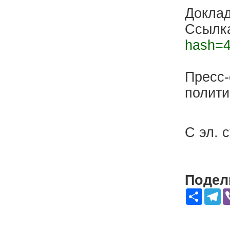
Докла
Ссылк
hash=4
Пресс
полит
С эл. 
Подели
Share
Te