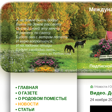
Междуна
А на Земле быть добру!
Быть на Земле рассвету
Песней своей эту мечту
Я разнесу по свету.
Будет она с ветром лететь
И верю воплотится.
И на ладонях птицы
Будут свободно петь.
Олесь из Любоистока
Подписной 
/
Новости
/
О
• ГЛАВНАЯ
Видео. Д
• О ГАЗЕТЕ
• О РОДОВОМ ПОМЕСТЬЕ
24 ноября 20
• НОВОСТИ
• СТАТЬИ