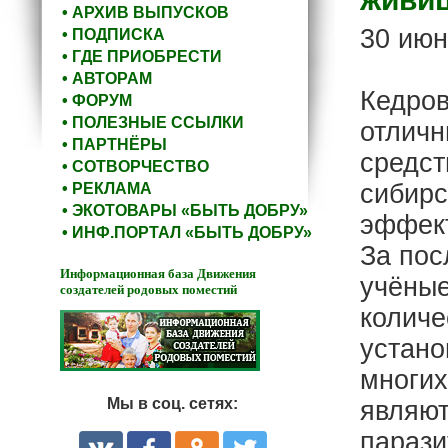
• АРХИВ ВЫПУСКОВ
30 июн
• ПОДПИСКА
• ГДЕ ПРИОБРЕСТИ
• АВТОРАМ
Кедров
• ФОРУМ
• ПОЛЕЗНЫЕ ССЫЛКИ
отлич
• ПАРТНЁРЫ
средст
• СОТВОРЧЕСТВО
сибирс
• РЕКЛАМА
• ЭКОТОВАРЫ «БЫТЬ ДОБРУ»
эффект
• ИНФ.ПОРТАЛ «БЫТЬ ДОБРУ»
За пос
Информационная база Движения
учёны
создателей родовых поместий
количе
устано
многих
Мы в соц. сетях:
являют
парази