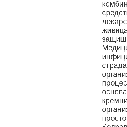
комбин
средст
лекарс
живица
защища
Медици
инфици
страда
органи
процес
основа
кремни
органи
просто