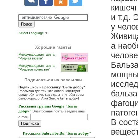
кишечн
и т.д.
у чело
Select Language
▼
Живица
а наоб
Хорошие газеты
челове
Международная газета
"Родная газета"
Бальза
Международная газета
"Родовое поместье"
мощны
Подписаться на рассылки
исслед
Подпишись на рассылку "Быть добру"
Рассылка для тех, кто совершенствует
бальза
среду обитания: как сделать, чтобы всем
было хорошо. А на Земле быть добру!
фагоци
Рассылка группы Google "Быть
патоге
добру"
Электронная почта (введите ваш
e-mail):
В сост
вещест
Рассылка Subscribe.Ru "Быть добру"