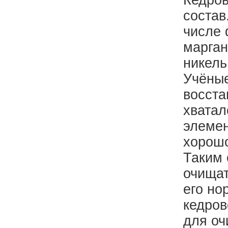
Кедров
состав
числе 
марган
никель
Учёные
восста
хватал
элемен
хорош
Таким 
очищат
его н
кедров
для оч