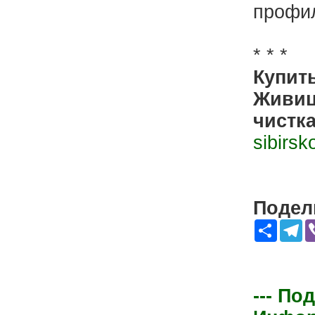
профил
* * *
Купит
Живица
чистка
sibirsk
Подели
Share
Te
--- По