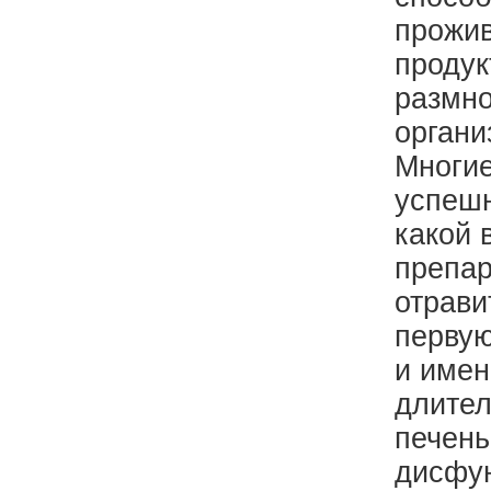
прожив
продук
размно
органи
Многие
успешн
какой 
препар
отрави
первую
и имен
длител
печень
дисфун