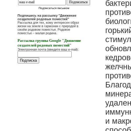
бактер
Подписаться письмом
против
Подпишись на рассылку "Движение
биолог
создателей родовых поместий"
Рассылка для тех, кому интересен образ
жизни на земле в гармонии с природой в
горьки
своём родовом поместье. Родовое
поместье – малая родина.
стимул
Рассылка группы Google "Движение
создателей родовых поместий"
обновл
Электронная почта (введите ваш e-mail):
кедров
желчны
против
Благод
минера
удален
иммунн
и макр
способ