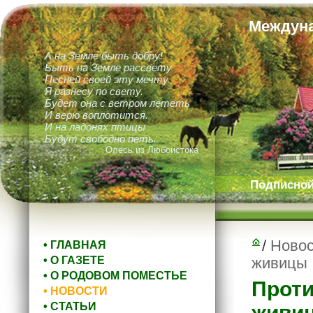
Междуна
А на Земле быть добру!
Быть на Земле рассвету
Песней своей эту мечту
Я разнесу по свету.
Будет она с ветром лететь
И верю воплотится.
И на ладонях птицы
Будут свободно петь.
Олесь из Любоистока
Подписной 
/
Новос
• ГЛАВНАЯ
• О ГАЗЕТЕ
живицы
• О РОДОВОМ ПОМЕСТЬЕ
Проти
• НОВОСТИ
• СТАТЬИ
живи