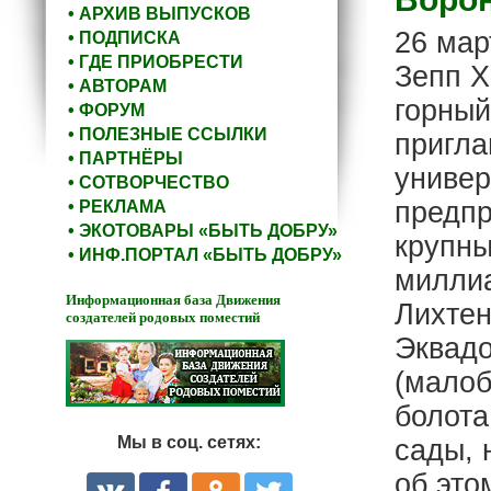
• АРХИВ ВЫПУСКОВ
26 мар
• ПОДПИСКА
• ГДЕ ПРИОБРЕСТИ
Зепп Х
• АВТОРАМ
горный
• ФОРУМ
• ПОЛЕЗНЫЕ ССЫЛКИ
пригла
• ПАРТНЁРЫ
универ
• СОТВОРЧЕСТВО
предпр
• РЕКЛАМА
• ЭКОТОВАРЫ «БЫТЬ ДОБРУ»
крупны
• ИНФ.ПОРТАЛ «БЫТЬ ДОБРУ»
миллиа
Информационная база Движения
Лихтен
создателей родовых поместий
Эквадо
(малоб
болота
Мы в соц. сетях:
сады, 
об это