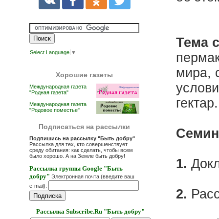
Тема 
Select Language
▼
пермак
мира, 
Хорошие газеты
услови
Международная газета
"Родная газета"
гектар.
Международная газета
"Родовое поместье"
Подписаться на рассылки
Семин
Подпишись на рассылку "Быть добру"
Рассылка для тех, кто совершенствует
среду обитания: как сделать, чтобы всем
было хорошо. А на Земле быть добру!
1.
Док
Рассылка группы Google "Быть
добру"
Электронная почта (введите ваш
e-mail):
2.
Расс
Рассылка Subscribe.Ru "Быть добру"