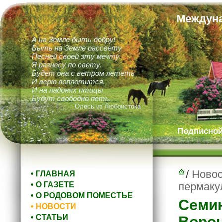
Междуна
А на Земле быть добру!
Быть на Земле рассвету
Песней своей эту мечту
Я разнесу по свету.
Будет она с ветром лететь
И верю воплотится.
И на ладонях птицы
Будут свободно петь.
Олесь из Любоистока
Подписной 
/
Новос
• ГЛАВНАЯ
• О ГАЗЕТЕ
пермакул
• О РОДОВОМ ПОМЕСТЬЕ
Семин
• НОВОСТИ
• СТАТЬИ
Вороне