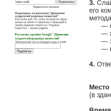
3.
Слай
Подписаться письмом
его ко
Подпишись на рассылку "Движение
метода
создателей родовых поместий"
Рассылка для тех, кому интересен образ
жизни на земле в гармонии с природой в
— сур
своём родовом поместье. Родовое
поместье – малая родина.
— жар
Рассылка группы Google "Движение
создателей родовых поместий"
— заб
Электронная почта (введите ваш e-mail):
— кис
4.
Отве
Место
(в зда
Время