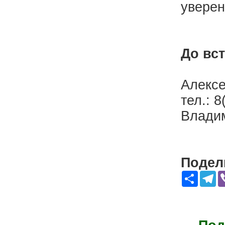
уверен
До вст
Алексе
тел.: 
Владим
Подели
Share
Te