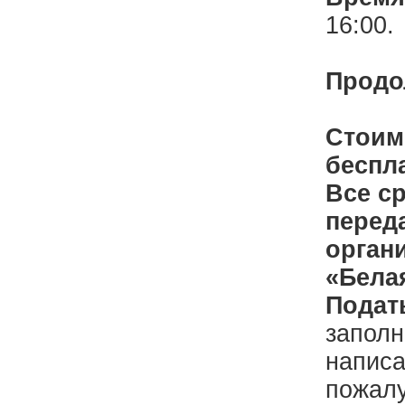
16:00.
Продо
Стоим
беспл
Все с
перед
орган
«Бела
Подат
заполн
написа
пожалу