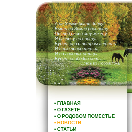
А на Земле быть добру!
Быть на Земле рассвету
Песней своей эту мечту
Я разнесу по свету.
Будет она с ветром лететь
И верю воплотится.
И на ладонях птицы
Будут свободно петь.
Олесь из Любоистока
• ГЛАВНАЯ
• О ГАЗЕТЕ
• О РОДОВОМ ПОМЕСТЬЕ
• НОВОСТИ
• СТАТЬИ