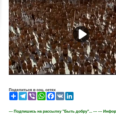
Поделиться в соц. сетях
Share
Telegram
Viber
WhatsApp
Facebook
VK
LinkedIn
--- Подпишись на рассылку "Быть добру"... ---
--- Инфор