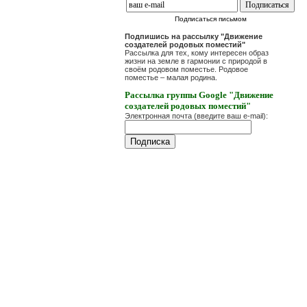
Подписаться письмом
Подпишись на рассылку "Движение
создателей родовых поместий"
Рассылка для тех, кому интересен образ
жизни на земле в гармонии с природой в
своём родовом поместье. Родовое
поместье – малая родина.
Рассылка группы Google "Движение
создателей родовых поместий"
Электронная почта (введите ваш e-mail):