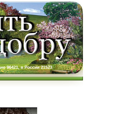
не 96421, в России 21523