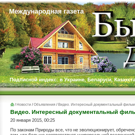
Международная газета
Подписной индекс: в Украине, Беларуси, Казахста
/
Новости
/
Объявления
/
Видео. Интересный документальный фильм
Видео. Интересный документальный филь
20 января 2015, 00:25
По законам Природы все, что не эволюционирует, обречен
тем, что больше соответствует универсальной вселенской 