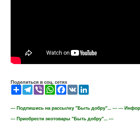
Поделиться в соц. сетях
Share
Telegram
Viber
WhatsApp
Facebook
VK
LinkedIn
--- Подпишись на рассылку "Быть добру"... ---
--- Инфор
--- Приобрести экотовары "Быть добру"... ---