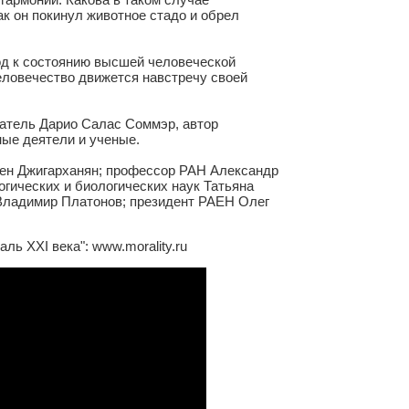
к он покинул животное стадо и обрел
од к состоянию высшей человеческой
еловечество движется навстречу своей
сатель Дарио Салас Соммэр, автор
ные деятели и ученые.
ен Джигарханян; профессор РАН Александр
гических и биологических наук Татьяна
Владимир Платонов; президент РАЕН Олег
ль XXI века": www.morality.ru