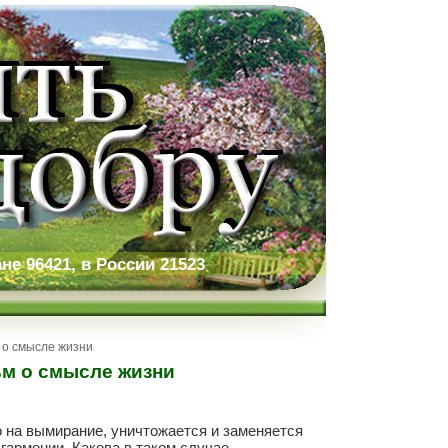
не 96421, в России 21523
 о смысле жизни
м о смысле жизни
о на вымирание, уничтожается и заменяется
гармонии. Какова в таком случае