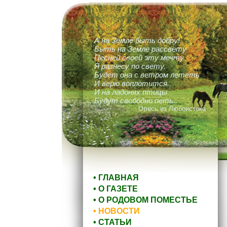
А на Земле быть добру!
Быть на Земле рассвету
Песней своей эту мечту
Я разнесу по свету.
Будет она с ветром лететь
И верю воплотится.
И на ладонях птицы
Будут свободно петь.
Олесь из Любоистока
• ГЛАВНАЯ
• О ГАЗЕТЕ
• О РОДОВОМ ПОМЕСТЬЕ
• НОВОСТИ
• СТАТЬИ