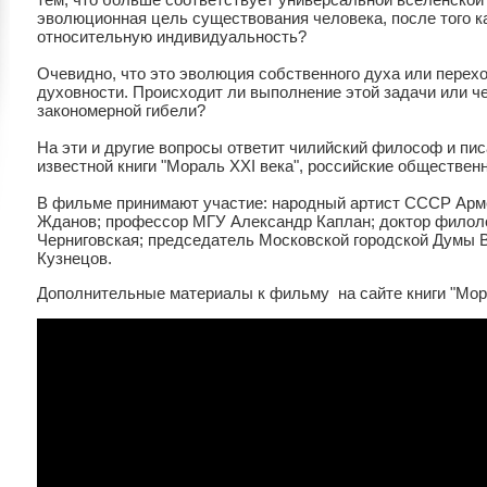
эволюционная цель существования человека, после того ка
относительную индивидуальность?
Очевидно, что это эволюция собственного духа или перех
духовности. Происходит ли выполнение этой задачи или ч
закономерной гибели?
На эти и другие вопросы ответит чилийский философ и пи
известной книги "Мораль XXI века", российские обществен
В фильме принимают участие: народный артист СССР Арм
Жданов; профессор МГУ Александр Каплан; доктор филоло
Черниговская; председатель Московской городской Думы 
Кузнецов.
Дополнительные материалы к фильму на сайте книги "Мора