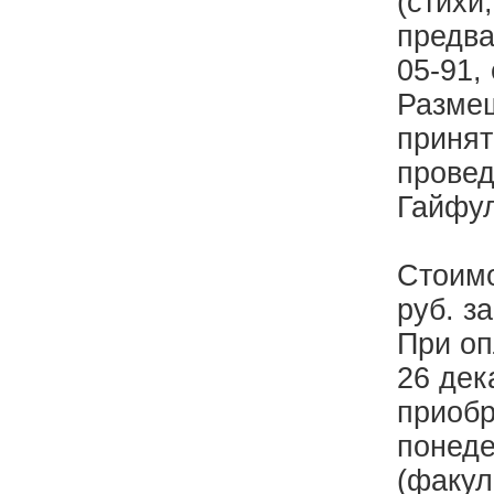
(стихи
предва
05-91, 
Размещ
принят
провед
Гайфул
Стоимо
руб. з
При оп
26 дек
приобр
понеде
(факул