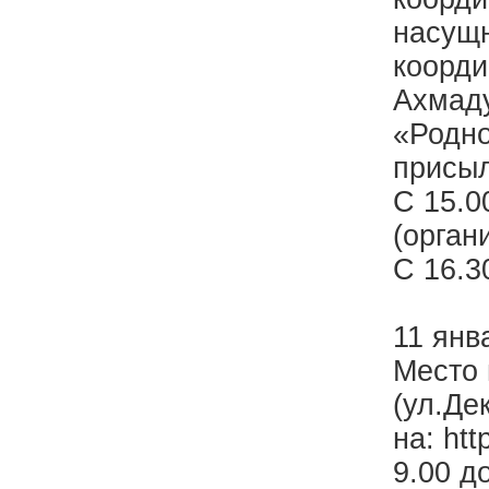
насущн
коорди
Ахмаду
«Родно
присы
С 15.0
(орган
С 16.3
11 янв
Место
(ул.Де
на: htt
9.00 д