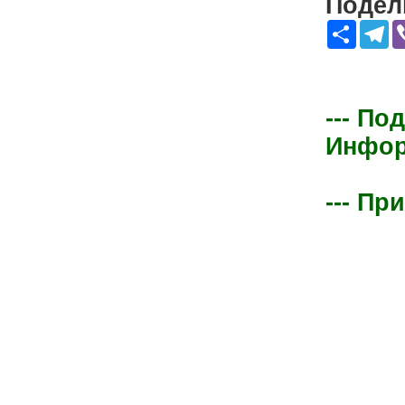
Подели
Share
Te
--- По
Информ
--- Пр