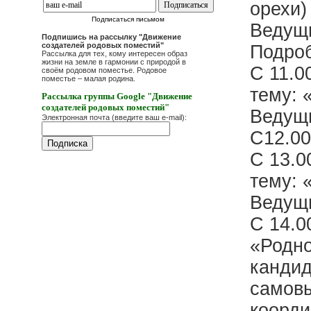
орехи)
Подписаться письмом
Ведущи
Подпишись на рассылку "Движение
создателей родовых поместий"
Подроб
Рассылка для тех, кому интересен образ
жизни на земле в гармонии с природой в
С 11.0
своём родовом поместье. Родовое
поместье – малая родина.
тему: 
Рассылка группы Google "Движение
создателей родовых поместий"
Ведущи
Электронная почта (введите ваш e-mail):
С12.00
С 13.0
тему: 
Ведущи
С 14.0
«Родно
кандид
самовы
коорди