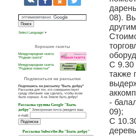
дарень
08). В
другим
Select Language
▼
Стоимо
торгов
Хорошие газеты
оборуд
Международная газета
"Родная газета"
С 9.30
Международная газета
"Родовое поместье"
также 
Подписаться на рассылки
выдерж
Подпишись на рассылку "Быть добру"
Рассылка для тех, кто совершенствует
аккомп
среду обитания: как сделать, чтобы всем
было хорошо. А на Земле быть добру!
- бала
Рассылка группы Google "Быть
добру"
09);
Электронная почта (введите ваш
e-mail):
С 10.3
деревь
Рассылка Subscribe.Ru "Быть добру"