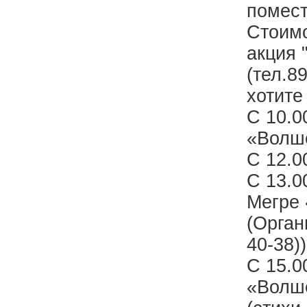
помест
Стоимо
акция 
(тел.8
хотите
С 10.0
«Волш
С 12.0
С 13.0
Мегре 
(Орган
40-38))
С 15.0
«Волше