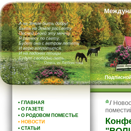
Междуна
А на Земле быть добру!
Быть на Земле рассвету
Песней своей эту мечту
Я разнесу по свету.
Будет она с ветром лететь
И верю воплотится.
И на ладонях птицы
Будут свободно петь.
Олесь из Любоистока
Подписной 
/
Новос
• ГЛАВНАЯ
• О ГАЗЕТЕ
помести
• О РОДОВОМ ПОМЕСТЬЕ
Конфе
• НОВОСТИ
• СТАТЬИ
"ВОЛ