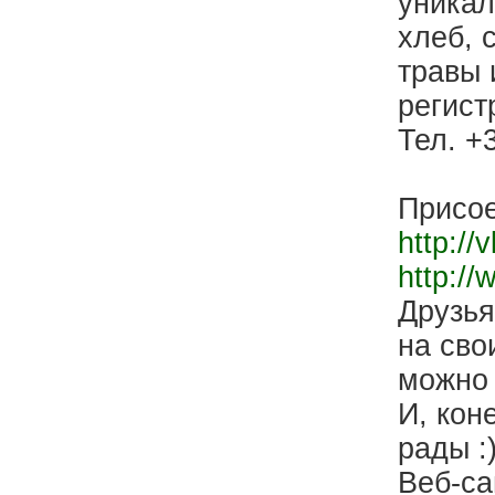
уникал
хлеб, 
травы 
регист
Тел. +
Присое
http://
http:/
Друзья
на сво
можно
И, кон
рады :
Веб-са