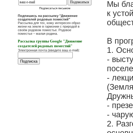
Мы бла
Подписаться письмом
к усто
Подпишись на рассылку "Движение
создателей родовых поместий"
общест
Рассылка для тех, кому интересен образ
жизни на земле в гармонии с природой в
своём родовом поместье. Родовое
поместье – малая родина.
В прог
Рассылка группы Google "Движение
создателей родовых поместий"
1. Осн
Электронная почта (введите ваш e-mail):
- выст
поселе
- лекц
(Земля
Дружны
- през
- чару
2. Раз