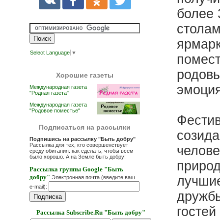
более 
столам
ярмарк
Select Language
▼
помест
родовы
Хорошие газеты
эмоци
Международная газета
"Родная газета"
Международная газета
"Родовое поместье"
Фестив
Подписаться на рассылки
созида
Подпишись на рассылку "Быть добру"
Рассылка для тех, кто совершенствует
челове
среду обитания: как сделать, чтобы всем
было хорошо. А на Земле быть добру!
природ
Рассылка группы Google "Быть
добру"
лучшие
Электронная почта (введите ваш
e-mail):
дружбы
гостей
Рассылка Subscribe.Ru "Быть добру"