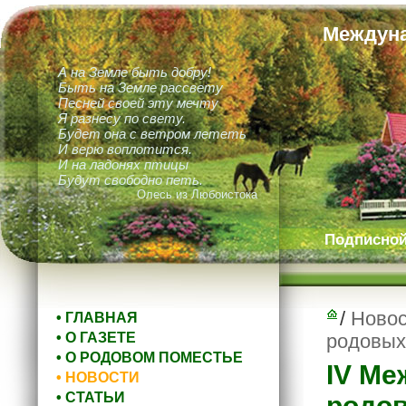
Междуна
А на Земле быть добру!
Быть на Земле рассвету
Песней своей эту мечту
Я разнесу по свету.
Будет она с ветром лететь
И верю воплотится.
И на ладонях птицы
Будут свободно петь.
Олесь из Любоистока
Подписной 
/
Новос
• ГЛАВНАЯ
• О ГАЗЕТЕ
родовых
• О РОДОВОМ ПОМЕСТЬЕ
IV Ме
• НОВОСТИ
• СТАТЬИ
родов