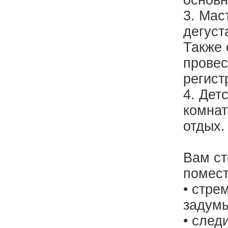
основн
3. Мас
дегуст
Также 
провес
регист
4. Дет
комнат
отдых.
Вам ст
помест
• стре
задумы
• след