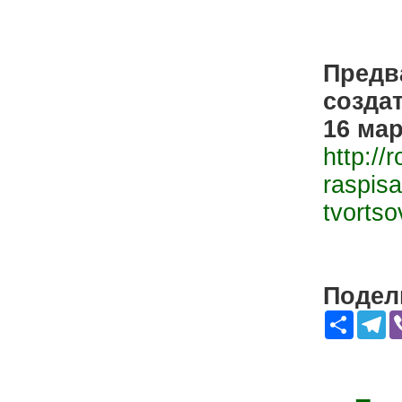
Предв
созда
16 мар
http://
raspisa
tvorts
Подели
Share
Te