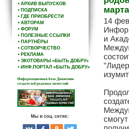
• АРХИВ ВЫПУСКОВ
марта 
• ПОДПИСКА
• ГДЕ ПРИОБРЕСТИ
14 фев
• АВТОРАМ
Информ
• ФОРУМ
• ПОЛЕЗНЫЕ ССЫЛКИ
и Акад
• ПАРТНЁРЫ
Между
• СОТВОРЧЕСТВО
• РЕКЛАМА
состои
• ЭКОТОВАРЫ «БЫТЬ ДОБРУ»
"Лидер
• ИНФ.ПОРТАЛ «БЫТЬ ДОБРУ»
изумит
Информационная база Движения
создателей родовых поместий
Продо
создат
Между
Мы в соц. сетях:
смогут
получи