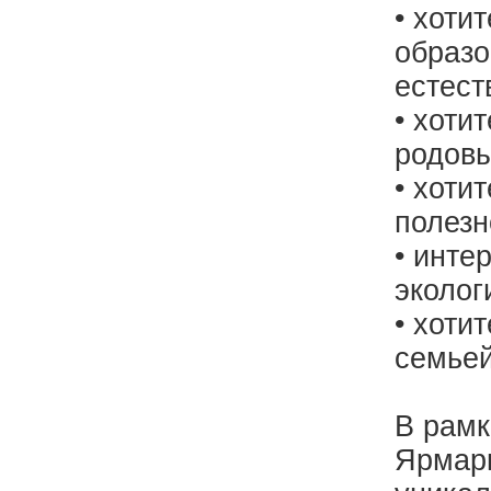
• хоти
образо
естест
• хоти
родовы
• хоти
полезн
• инте
эколог
• хоти
семьей
В рамк
Ярмарк