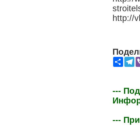
stroite
http://
Подели
Share
Te
--- По
Информ
--- Пр