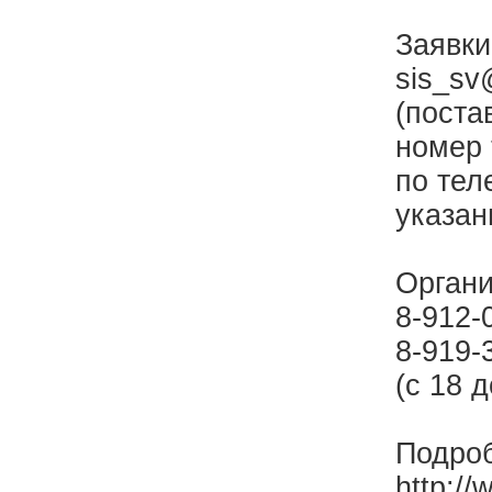
Заявки
sis_sv
(поста
номер 
по тел
указан
Органи
8-912-
8-919-
(с 18 д
Подроб
http:/