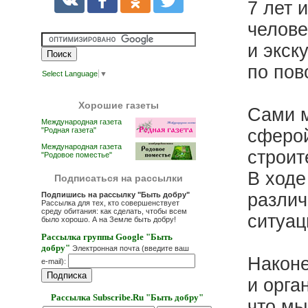
7 лет 
челове
и экск
по пов
Select Language
▼
Хорошие газеты
Сами м
Международная газета
"Родная газета"
сферой
Международная газета
строит
"Родовое поместье"
В ходе
Подписаться на рассылки
различ
Подпишись на рассылку "Быть добру"
Рассылка для тех, кто совершенствует
среду обитания: как сделать, чтобы всем
ситуац
было хорошо. А на Земле быть добру!
Рассылка группы Google "Быть
добру"
Электронная почта (введите ваш
Наконе
e-mail):
и орга
Рассылка Subscribe.Ru "Быть добру"
что мы