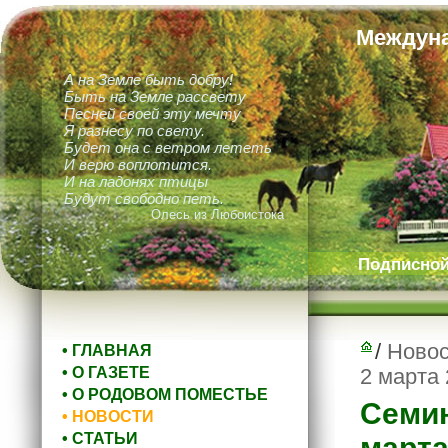
Междуна
А на Земле быть добру!
Быть на Земле рассвету
Песней своей эту мечту
Я разнесу по свету.
Будет она с ветром лететь
И верю воплотится.
И на ладонях птицы
Будут свободно петь.
Олесь из Любоистока
Подписной 
/
Новос
• ГЛАВНАЯ
• О ГАЗЕТЕ
2 марта 
• О РОДОВОМ ПОМЕСТЬЕ
Семин
• НОВОСТИ
• СТАТЬИ
марта