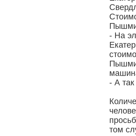
Свердл
Стоимо
Пышмин
- На э
Екатер
стоимо
Пышмин
машина
- А та
Количе
челове
просьб
том сл