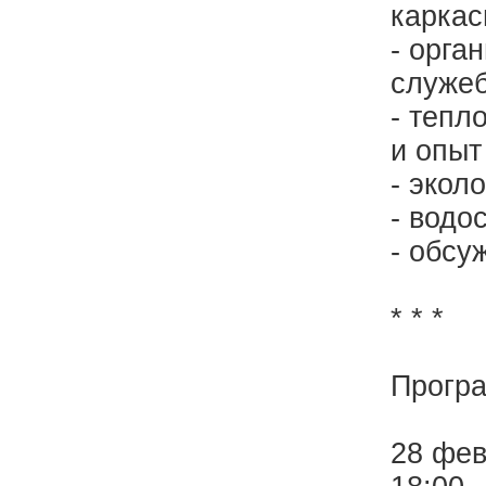
каркас
- орга
служе
- тепл
и опыт
- экол
- водо
- обсу
* * *
Прогр
28 фев