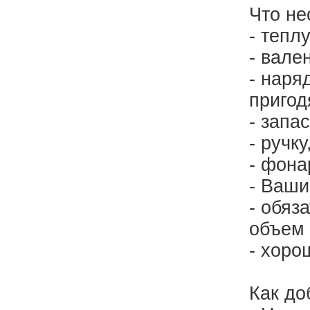
Что не
- тепл
- вале
- наря
пригод
- запа
- ручку
- фона
- Ваши
- обяз
объем 
- хоро
Как до