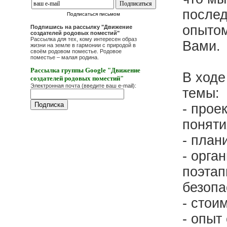
послед
Подписаться письмом
опытом
Подпишись на рассылку "Движение
создателей родовых поместий"
Рассылка для тех, кому интересен образ
Вами.
жизни на земле в гармонии с природой в
своём родовом поместье. Родовое
поместье – малая родина.
Рассылка группы Google "Движение
В ходе
создателей родовых поместий"
Электронная почта (введите ваш e-mail):
темы:
- прое
поняти
- план
- орга
поэтап
безопа
- стои
- опыт