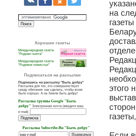
указан
на сле
газеты
Белару
достав
Хорошие газеты
отделе
Международная газета
"Родная газета"
Редакц
Международная газета
"Родовое поместье"
Редакц
Подписаться на рассылки
необхо
Подпишись на рассылку "Быть добру"
этого 
Рассылка для тех, кто совершенствует
среду обитания: как сделать, чтобы всем
было хорошо. А на Земле быть добру!
выстав
Рассылка группы Google "Быть
сторон
добру"
Электронная почта (введите ваш
e-mail):
газеты
Рассылка Subscribe.Ru "Быть добру"
Если в