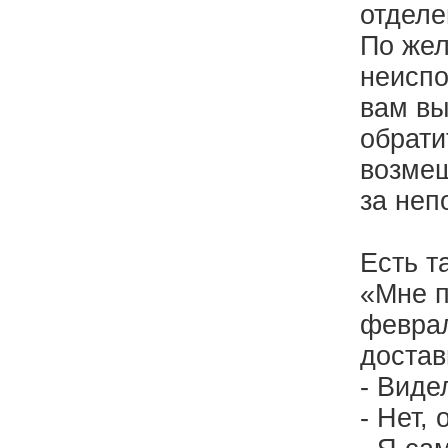
отделе
По жел
неиспо
вам вы
обрати
возмещ
за неп
Есть т
«Мне п
феврал
достав
- Виде
- Нет,