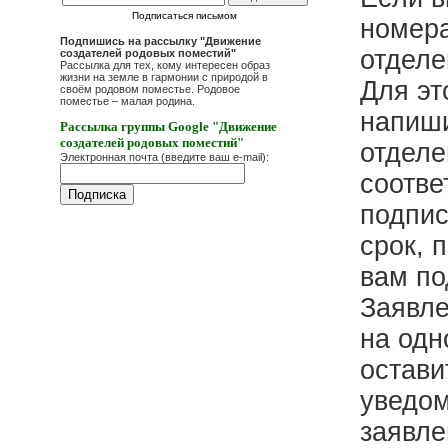
Подписаться письмом
номера
Подпишись на рассылку "Движение
отделе
создателей родовых поместий"
Рассылка для тех, кому интересен образ
жизни на земле в гармонии с природой в
Для эт
своём родовом поместье. Родовое
поместье – малая родина.
напиши
Рассылка группы Google "Движение
создателей родовых поместий"
отделе
Электронная почта (введите ваш e-mail):
соотве
подпис
срок, 
вам по
Заявле
на одн
остави
уведом
заявле