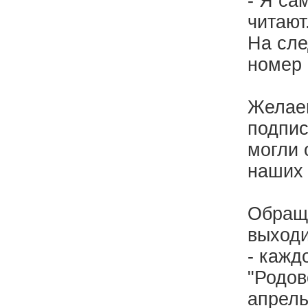
- Я са
читают
На сле
номер 
Желаем
подпис
могли 
наших 
Обраща
выходи
- кажд
"Родов
апрел