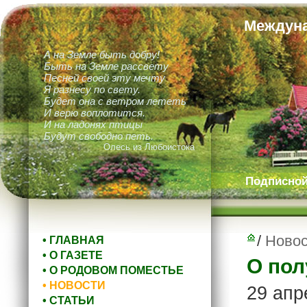
Междуна
А на Земле быть добру!
Быть на Земле рассвету
Песней своей эту мечту
Я разнесу по свету.
Будет она с ветром лететь
И верю воплотится.
И на ладонях птицы
Будут свободно петь.
Олесь из Любоистока
Подписной 
/
Новос
• ГЛАВНАЯ
• О ГАЗЕТЕ
О пол
• О РОДОВОМ ПОМЕСТЬЕ
• НОВОСТИ
29 апр
• СТАТЬИ