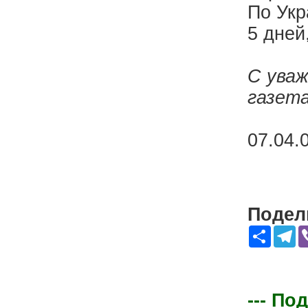
По Укр
5 дней
С уваж
газета
07.04.0
Подели
Share
Te
--- По