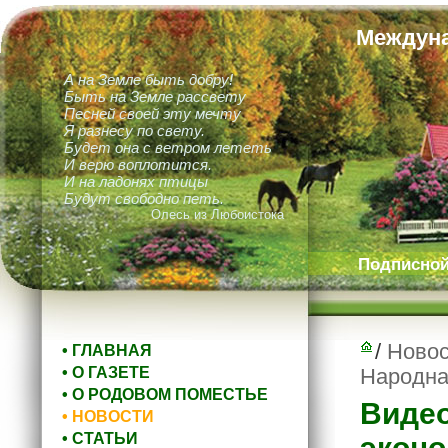
Междуна
А на Земле быть добру!
Быть на Земле рассвету
Песней своей эту мечту
Я разнесу по свету.
Будет она с ветром лететь
И верю воплотится.
И на ладонях птицы
Будут свободно петь.
Олесь из Любоистока
Подписной 
/
Новос
• ГЛАВНАЯ
• О ГАЗЕТЕ
Народна
• О РОДОВОМ ПОМЕСТЬЕ
Видео
• НОВОСТИ
• СТАТЬИ
эконо