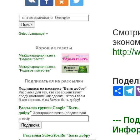
Смотри
Select Language
▼
эконом
Хорошие газеты
http:/
Международная газета
"Родная газета"
Международная газета
"Родовое поместье"
Подели
Подписаться на рассылки
Share
Te
Подпишись на рассылку "Быть добру"
Рассылка для тех, кто совершенствует
среду обитания: как сделать, чтобы всем
было хорошо. А на Земле быть добру!
Рассылка группы Google "Быть
добру"
Электронная почта (введите ваш
--- По
e-mail):
Информ
Рассылка Subscribe.Ru "Быть добру"