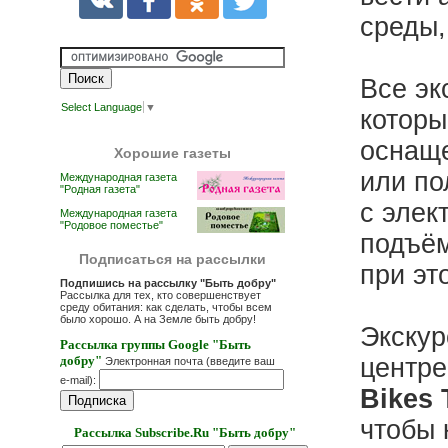
среды,
Все эк
Select Language
▼
которы
оснаще
Хорошие газеты
или по
Международная газета
"Родная газета"
с элек
Международная газета
"Родовое поместье"
подъём
Подписаться на рассылки
при эт
Подпишись на рассылку "Быть добру"
Рассылка для тех, кто совершенствует
среду обитания: как сделать, чтобы всем
было хорошо. А на Земле быть добру!
Экскур
Рассылка группы Google "Быть
добру"
центре
Электронная почта (введите ваш
e-mail):
Bikes 
чтобы 
Рассылка Subscribe.Ru "Быть добру"