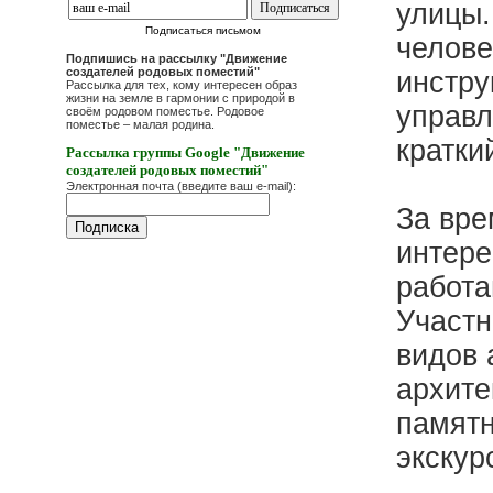
улицы.
Подписаться письмом
челове
Подпишись на рассылку "Движение
создателей родовых поместий"
инстру
Рассылка для тех, кому интересен образ
жизни на земле в гармонии с природой в
управл
своём родовом поместье. Родовое
поместье – малая родина.
кратки
Рассылка группы Google "Движение
создателей родовых поместий"
Электронная почта (введите ваш e-mail):
За вре
интере
работа
Участн
видов 
архите
памятн
экскур