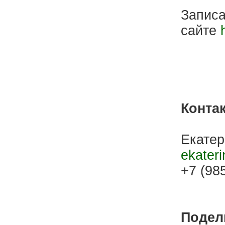
Записа
сайте
Конта
Екатер
ekater
+7 (98
Подели