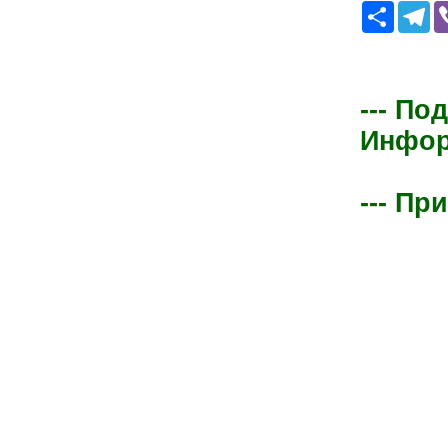
Share
Te
--- По
Информ
--- Пр