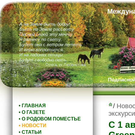
Междуна
А на Земле быть добру!
Быть на Земле рассвету
Песней своей эту мечту
Я разнесу по свету.
Будет она с ветром лететь
И верю воплотится.
И на ладонях птицы
Будут свободно петь.
Олесь из Любоистока
Подписной 
/
Новос
• ГЛАВНАЯ
• О ГАЗЕТЕ
экскурс
• О РОДОВОМ ПОМЕСТЬЕ
С 1 а
• НОВОСТИ
• СТАТЬИ
Green