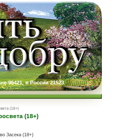
не 96421, в России 21523
вета (18+)
освета (18+)
о Засека (18+)