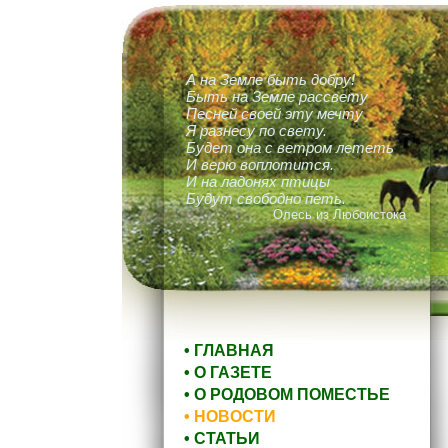
А на Земле быть добру!
Быть на Земле рассвету
Песней своей эту мечту
Я разнесу по свету.
Будет она с ветром лететь
И верю воплотится.
И на ладонях птицы
Будут свободно петь.
Олесь из Любоистока
• ГЛАВНАЯ
• О ГАЗЕТЕ
• О РОДОВОМ ПОМЕСТЬЕ
• НОВОСТИ
• СТАТЬИ