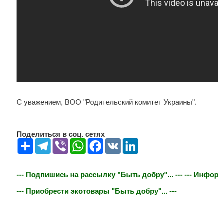
С уважением, ВОО "Родительский комитет Украины".
Поделиться в соц. сетях
Share
Telegram
Viber
WhatsApp
Facebook
VK
LinkedIn
--- Подпишись на рассылку "Быть добру"... ---
--- Инфор
--- Приобрести экотовары "Быть добру"... ---