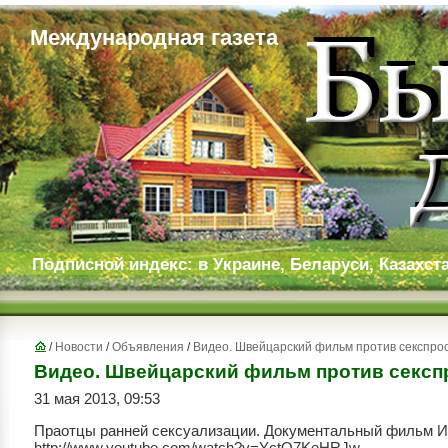
Международная газета
Подписной индекс: в Украине, Беларуси, Казахста
/
Новости
/
Объявления
/
Видео. Швейцарский фильм против секспрос
Видео. Швейцарский фильм против секспр
31 мая 2013, 09:53
Праотцы ранней сексуализации. Документальный фильм Ив
http://www.youtube.com/watch?v=YctQ7KeHRJw