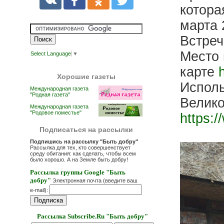
котора
марта 
Встреч
Место 
Select Language
▼
карте
Хорошие газеты
Исполь
Международная газета
"Родная газета"
Велико
Международная газета
"Родовое поместье"
https:
Подписаться на рассылки
Подпишись на рассылку "Быть добру"
Рассылка для тех, кто совершенствует
среду обитания: как сделать, чтобы всем
было хорошо. А на Земле быть добру!
Рассылка группы Google "Быть
добру"
Электронная почта (введите ваш
e-mail):
Рассылка Subscribe.Ru "Быть добру"