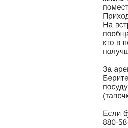
помест
Приход
На вст
пообща
кто в 
получ
За аре
Берите
посуду
(тапоч
Если б
880-58