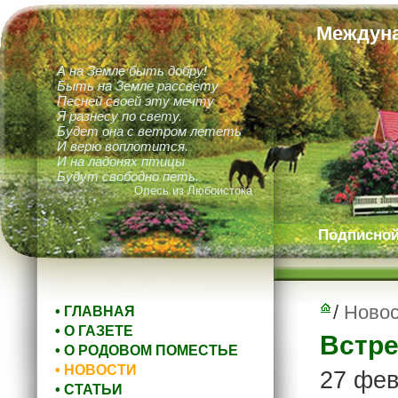
Междуна
А на Земле быть добру!
Быть на Земле рассвету
Песней своей эту мечту
Я разнесу по свету.
Будет она с ветром лететь
И верю воплотится.
И на ладонях птицы
Будут свободно петь.
Олесь из Любоистока
Подписной 
/
Новос
• ГЛАВНАЯ
• О ГАЗЕТЕ
Встре
• О РОДОВОМ ПОМЕСТЬЕ
• НОВОСТИ
27 фев
• СТАТЬИ