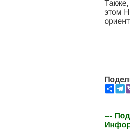
Также,
этом Н
ориент
Подели
Share
Te
--- По
Информ