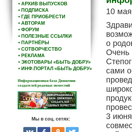
• АРХИВ ВЫПУСКОВ
10 мая
• ПОДПИСКА
• ГДЕ ПРИОБРЕСТИ
• АВТОРАМ
Здрави
• ФОРУМ
возмож
• ПОЛЕЗНЫЕ ССЫЛКИ
о родо
• ПАРТНЁРЫ
• СОТВОРЧЕСТВО
Очень 
• РЕКЛАМА
Степог
• ЭКОТОВАРЫ «БЫТЬ ДОБРУ»
• ИНФ.ПОРТАЛ «БЫТЬ ДОБРУ»
сами о
провед
Информационная база Движения
создателей родовых поместий
широко
продук
провес
3 июня
Мы в соц. сетях:
совмес