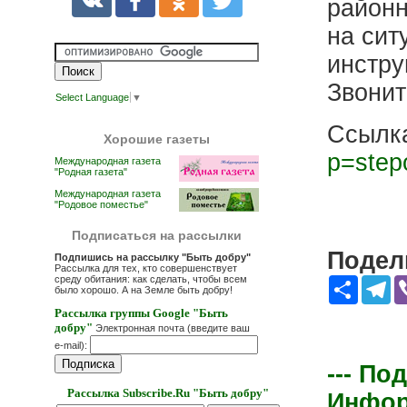
районн
на сит
инстру
Звонит
Select Language
▼
Ссылк
Хорошие газеты
p=step
Международная газета
"Родная газета"
Международная газета
"Родовое поместье"
Подписаться на рассылки
Подели
Подпишись на рассылку "Быть добру"
Рассылка для тех, кто совершенствует
среду обитания: как сделать, чтобы всем
Share
Te
было хорошо. А на Земле быть добру!
Рассылка группы Google "Быть
добру"
Электронная почта (введите ваш
e-mail):
--- По
Рассылка Subscribe.Ru "Быть добру"
Информ