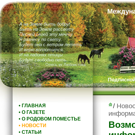
Междуна
А на Земле быть добру!
Быть на Земле рассвету
Песней своей эту мечту
Я разнесу по свету.
Будет она с ветром лететь
И верю воплотится.
И на ладонях птицы
Будут свободно петь.
Олесь из Любоистока
Подписной 
/
Новос
• ГЛАВНАЯ
• О ГАЗЕТЕ
информа
• О РОДОВОМ ПОМЕСТЬЕ
Возмо
• НОВОСТИ
• СТАТЬИ
инфор