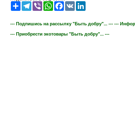
Share
Telegram
Viber
WhatsApp
Facebook
VK
LinkedIn
--- Подпишись на рассылку "Быть добру"... ---
--- Инфор
--- Приобрести экотовары "Быть добру"... ---