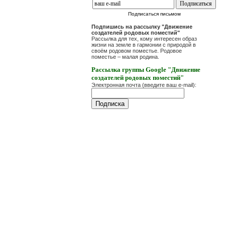
Подписаться письмом
Подпишись на рассылку "Движение
создателей родовых поместий"
Рассылка для тех, кому интересен образ
жизни на земле в гармонии с природой в
своём родовом поместье. Родовое
поместье – малая родина.
Рассылка группы Google "Движение
создателей родовых поместий"
Электронная почта (введите ваш e-mail):