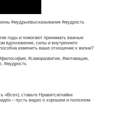
 жизнь #мудрыевысказывания #мудрость
гие годы и помогают принимать важные
ом вдохновения, силы и внутреннего
пособна изменить ваше отношение к жизни?
#философия, #саморазвитие, #мотивация,
х, #мудрость
ь «Все»), ставьте Нравится/лайки
видео – пусть видео о хорошем и полезном