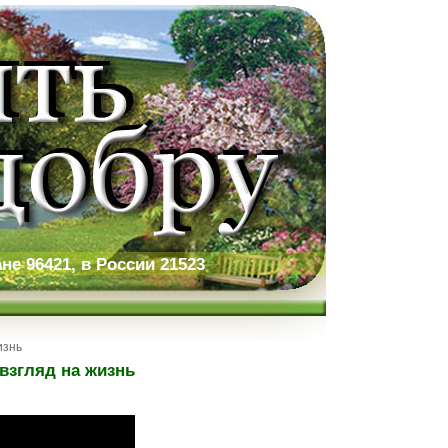
не 96421, в России 21523
изнь
взгляд на жизнь