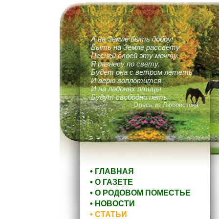
А на Земле быть добру!
Быть на Земле рассвету
Песней своей эту мечту
Я разнесу по свету.
Будет она с ветром лететь
И верю воплотится.
И на ладонях птицы
Будут свободно петь.
Олесь из Любоистока
• ГЛАВНАЯ
• О ГАЗЕТЕ
• О РОДОВОМ ПОМЕСТЬЕ
• НОВОСТИ
• СТАТЬИ